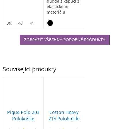
bunda s kapucí z
elastického
materiálu
ElasticTech®Flexi,
vnitřní část...
39
40
41
42
43
44
45
46
47
ZOBRAZIT VŠECHNY PODOBNÉ PRODUKTY
Související produkty
Pique Polo 203
Cotton Heavy
Polokošile
215 Polokošile
pánská
pánská