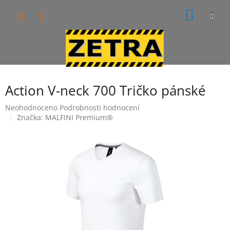
Přejít
NÁKUP
na
obsah
KOŠÍK
Action V-neck 700 Tričko pánské
Průměrné
Neohodnoceno
Podrobnosti hodnocení
hodnocení
Značka:
MALFINI Premium®
produktu
je
0,0
z
5
hvězdiček.