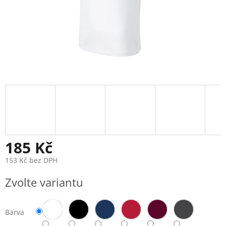
185 Kč
153 Kč bez DPH
Měrná
Zvolte variantu
cena:
Barva