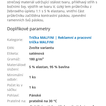
strečový materiál udržující stálost tvaru, přiléhavý střih s
bočními švy, výstřih ve tvaru V, úzký lem průkrčníku z
žebrového úpletu 1:1 s 5 % elastanu, vnitřní část
průkrčníku začištěna kontrastní páskou, zpevnění
ramenních švů páskou,
Doplňkové parametry
Trička MALFINI | Reklamní a pracovní
Kategorie
:
trička MALFINI
EAN
:
Zvolte variantu
Etiketa
:
saténová
Gramáž
:
180 g/m²
Materiálové
5 % elastan, 95 % bavlna
složení
:
Minimální
1 ks
odběr
:
Počet ks v
1 ks
sáčku
:
Pohlaví
:
Pánské
Pratelné na
:
pratelné na 30 °C