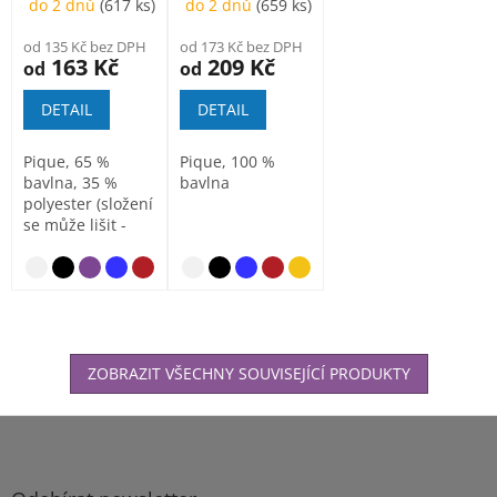
do 2 dnů
(617 ks)
do 2 dnů
(659 ks)
od 135 Kč bez DPH
od 173 Kč bez DPH
163 Kč
209 Kč
od
od
DETAIL
DETAIL
Pique, 65 %
Pique, 100 %
bavlna, 35 %
bavlna
polyester (složení
se může lišit -
barva 03 - 97 %
bavlna a 3...
antracitový melír
nebesky
ZOBRAZIT VŠECHNY SOUVISEJÍCÍ PRODUKTY
Z
á
p