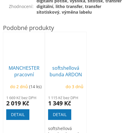
digitální potisk, výšivka, sítotisk, transfer
Zhodnocení
:
digitální, litho transfer, transfer
sítotiskový, výměna labelu
MANCHESTER
softshellová
pracovní
bunda ARDON
poloholeňová
Creatron
do 2 dnů
(14 ks)
do 3 dnů
1 669 Kč bez DPH
1 115 Kč bez DPH
2 019 Kč
1 349 Kč
DETAIL
DETAIL
softshellová