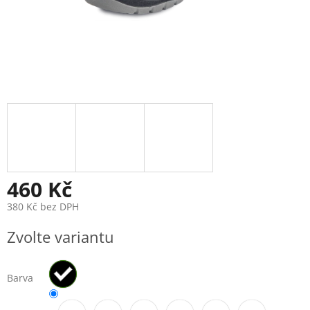
460 Kč
380 Kč bez DPH
Měrná
Zvolte variantu
cena:
Barva