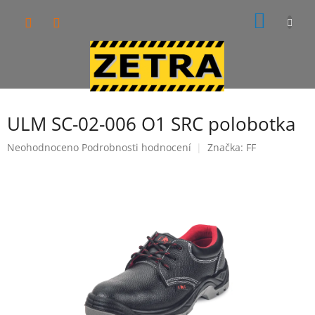
Přejít
NÁKUP
na
obsah
KOŠÍK
ULM SC-02-006 O1 SRC polobotka
Průměrné
Neohodnoceno
Podrobnosti hodnocení
Značka:
FF
hodnocení
produktu
je
0,0
z
5
hvězdiček.