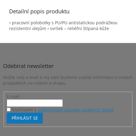
Detailní popis produktu
• pracovní polobotky s PU/PU antistatickou podrážkou
rezistentní olejům • svršek – reliéfní štípaná kůže
Z
á
p
a
Odebírat newsletter
t
Vložte svůj e-mail a my vám budeme zasílat informace o nových
í
produktech na našem e-shopu.
E-mail
Souhlasím s
podmínkami ochrany osobních údajů
PŘIHLÁSIT SE