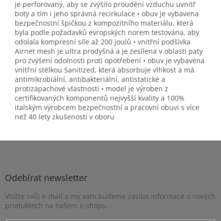
je perforovaný, aby se zvýšilo proudění vzduchu uvnitř
boty a tím i jeho správná recirkulace • obuv je vybavena
bezpečnostní špičkou z kompozitního materiálu, která
byla podle požadavků evropských norem testována, aby
odolala kompresní síle až 200 joulů • vnitřní podšívka
Airnet mesh je ultra prodyšná a je zesílena v oblasti paty
pro zvýšení odolnosti proti opotřebení • obuv je vybavena
vnitřní stélkou Sanitized, která absorbuje vlhkost a má
antimikrobiální, antibakteriální, antistatické a
protizápachové vlastnosti • model je výroben z
certifikovaných komponentů nejvyšší kvality a 100%
italským výrobcem bezpečnostní a pracovní obuvi s více
než 40 lety zkušeností v oboru
Z
á
p
a
Odebírat newsletter
t
Vložte svůj e-mail a my vám budeme zasílat informace o nových
í
produktech na našem e-shopu.