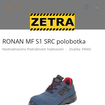
Přejít
NÁKUP
na
obsah
KOŠÍK
RONAN MF S1 SRC polobotka
Průměrné
Neohodnoceno
Podrobnosti hodnocení
Značka:
PAND
hodnocení
produktu
je
0,0
z
5
hvězdiček.