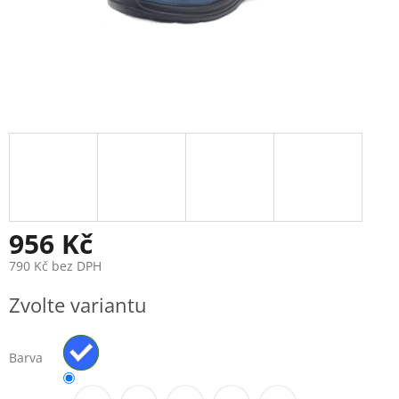
956 Kč
790 Kč bez DPH
Měrná
Zvolte variantu
cena:
Barva