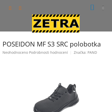
Přejít
NÁKUP
na
obsah
KOŠÍK
POSEIDON MF S3 SRC polobotka
Průměrné
Neohodnoceno
Podrobnosti hodnocení
Značka:
PAND
hodnocení
produktu
je
0,0
z
5
hvězdiček.