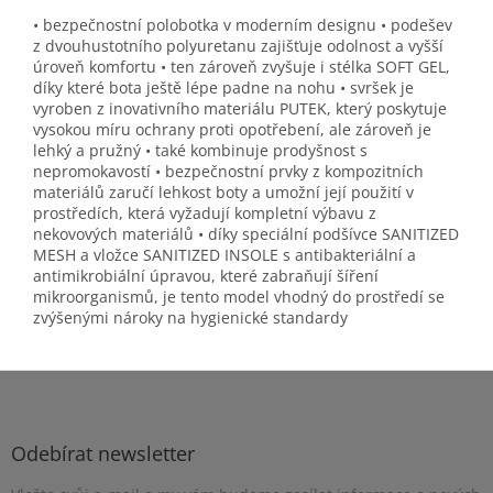
• bezpečnostní polobotka v moderním designu • podešev
z dvouhustotního polyuretanu zajišťuje odolnost a vyšší
úroveň komfortu • ten zároveň zvyšuje i stélka SOFT GEL,
díky které bota ještě lépe padne na nohu • svršek je
vyroben z inovativního materiálu PUTEK, který poskytuje
vysokou míru ochrany proti opotřebení, ale zároveň je
lehký a pružný • také kombinuje prodyšnost s
nepromokavostí • bezpečnostní prvky z kompozitních
materiálů zaručí lehkost boty a umožní její použití v
prostředích, která vyžadují kompletní výbavu z
nekovových materiálů • díky speciální podšívce SANITIZED
MESH a vložce SANITIZED INSOLE s antibakteriální a
antimikrobiální úpravou, které zabraňují šíření
mikroorganismů, je tento model vhodný do prostředí se
zvýšenými nároky na hygienické standardy
Z
á
p
a
Odebírat newsletter
t