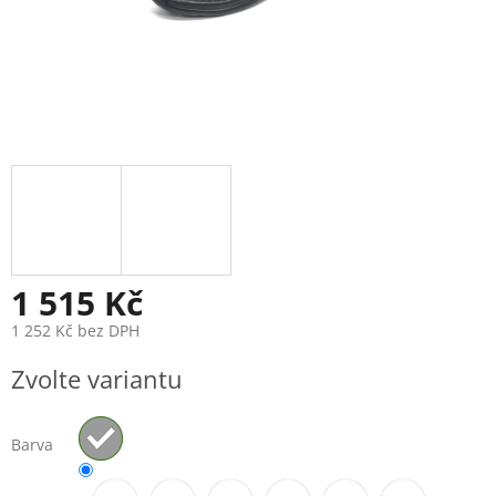
1 515 Kč
1 252 Kč bez DPH
Měrná
Zvolte variantu
cena:
Barva