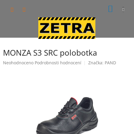
Přejít
NÁKUP
na
obsah
KOŠÍK
MONZA S3 SRC polobotka
Průměrné
Neohodnoceno
Podrobnosti hodnocení
Značka:
PAND
hodnocení
produktu
je
0,0
z
5
hvězdiček.