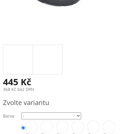
445 Kč
368 Kč bez DPH
Měrná
Zvolte variantu
cena:
Barva