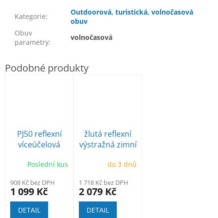
Outdoorová, turistická, volnočasová
Kategorie
:
obuv
Obuv
volnočasová
parametry
:
PJ50 reflexní
žlutá reflexní
víceúčelová
výstražná zimní
bunda
bunda T400
Poslední kus
do 3 dnů
908 Kč bez DPH
1 718 Kč bez DPH
1 099 Kč
2 079 Kč
DETAIL
DETAIL