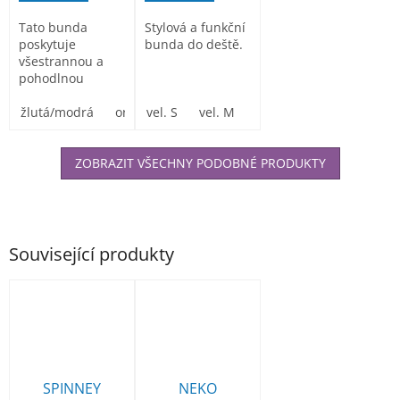
Tato bunda
Stylová a funkční
poskytuje
bunda do deště.
všestrannou a
pohodlnou
ochranu a je
vhodná do
žlutá/modrá
oranžová/modrá
vel. S
vel. M
vel. L
vel.XL
vel .X
různých
pracovních...
ZOBRAZIT VŠECHNY PODOBNÉ PRODUKTY
Související produkty
SPINNEY
NEKO