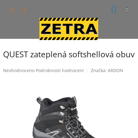
Přejít
NÁKUP
na
obsah
KOŠÍK
QUEST zateplená softshellová obuv
Průměrné
Neohodnoceno
Podrobnosti hodnocení
Značka:
ARDON
hodnocení
produktu
je
0,0
z
5
hvězdiček.