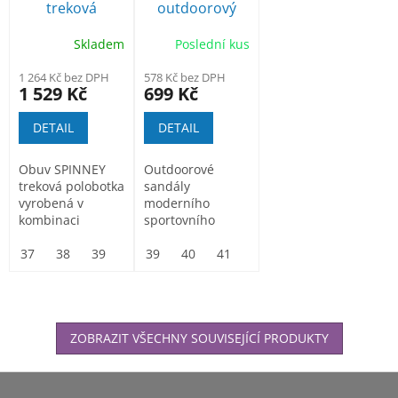
treková
outdoorový
polobotka s
sandál
Skladem
Poslední kus
membránou
1 264 Kč bez DPH
578 Kč bez DPH
1 529 Kč
699 Kč
DETAIL
DETAIL
Obuv SPINNEY
Outdoorové
treková polobotka
sandály
vyrobená v
moderního
kombinaci
sportovního
semišové usně /
vzhledu
textilie. Špičku
37
38
39
40
39
41
40
42
41
43
44
45
46
a...
ZOBRAZIT VŠECHNY SOUVISEJÍCÍ PRODUKTY
Z