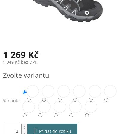
1 269 Kč
1 049 Kč bez DPH
Měrná
Zvolte variantu
cena:
Varianta
Přidat do košíku