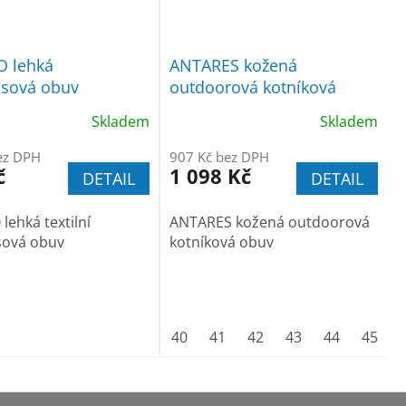
O lehká
ANTARES kožená
asová obuv
outdoorová kotníková
obuv
Skladem
Skladem
ez DPH
907 Kč bez DPH
č
1 098 Kč
DETAIL
DETAIL
lehká textilní
ANTARES kožená outdoorová
sová obuv
kotníková obuv
40
41
42
43
44
45