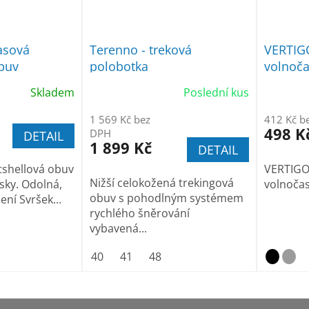
asová
Terenno - treková
VERTIG
obuv
polobotka
volnoč
Skladem
Poslední kus
1 569 Kč bez
412 Kč b
498 K
DPH
DETAIL
1 899 Kč
DETAIL
tshellová obuv
VERTIGO 
Nižší celokožená trekingová
isky. Odolná,
volnoča
obuv s pohodlným systémem
ní Svršek...
rychlého šněrování
vybavená...
40
41
48