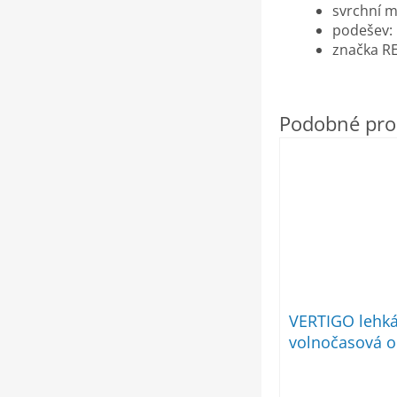
svrchní ma
podešev:
značka R
VERTIGO lehk
volnočasová 