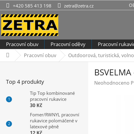
Přejít
O
+420 585 413 198
zetra@zetra.cz
na
obsah
Pracovní obuv
Pracovní oděvy
Pracovní rukavi
Pracovní obuv
Outdoorová, turistická, voln
Domů
P
BSVELMA 
o
s
Top 4 produkty
Průměrné
Neohodnoceno
P
t
hodnocení
r
Tip Top kombinované
produktu
pracovní rukavice
a
je
30 Kč
n
0,0
n
Fomer/RWNYL pracovní
z
rukavice polomáčené v
í
5
latexové pěně
hvězdiček.
p
12 Kč