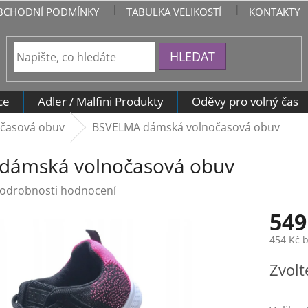
BCHODNÍ PODMÍNKY
TABULKA VELIKOSTÍ
KONTAKTY
HLEDAT
ce
Adler / Malfini Produkty
Oděvy pro volný čas
očasová obuv
BSVELMA dámská volnočasová obuv
dámská volnočasová obuv
odrobnosti hodnocení
549
454 Kč 
Měrná
Zvolt
cena: