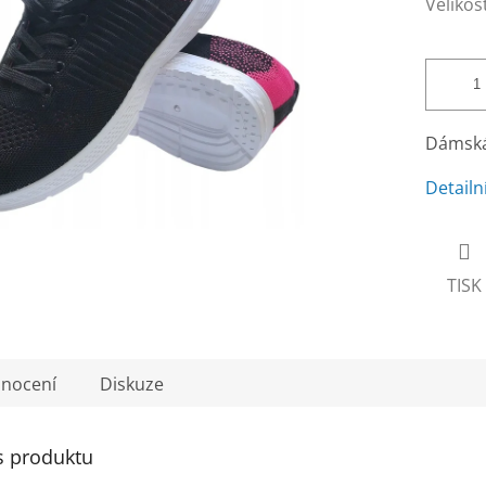
Velikos
Dámská
Detailn
TISK
nocení
Diskuze
s produktu