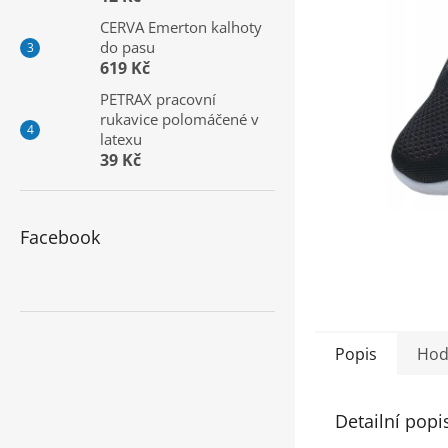
a
CERVA Emerton kalhoty
n
do pasu
e
619 Kč
l
PETRAX pracovní
rukavice polomáčené v
latexu
39 Kč
Facebook
Popis
Hod
Detailní popi