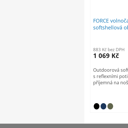
FORCE volnoč
softshellová 
883 Kč bez DPH
1 069 Kč
Outdoorová sof
s reflexními pot
příjemná na noše
Z