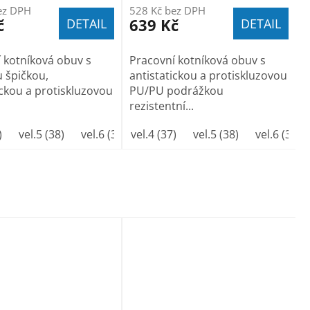
ez DPH
528 Kč bez DPH
č
639 Kč
DETAIL
DETAIL
 kotníková obuv s
Pracovní kotníková obuv s
 špičkou,
antistatickou a protiskluzovou
ickou a protiskluzovou
PU/PU podrážkou
rezistentní...
)
44
vel.5 (38)
45
46
vel.6 (39)
47
48
vel.4 (37)
vel.6 1/2(40)
vel.5 (38)
vel.7 (41)
vel.6 (39)
vel.8