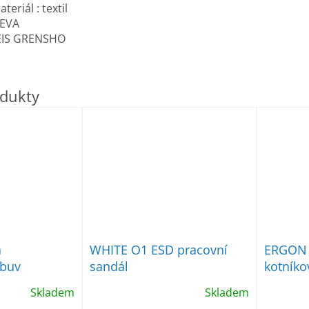
teriál : textil
 EVA
EIS GRENSHO
á
WHITE O1 ESD pracovní
ERGON 
obuv
sandál
kotníko
Skladem
Skladem