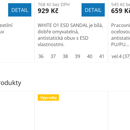
768 Kč bez DPH
545 Kč b
929 Kč
659 K
DETAIL
DETAIL
xtilní
WHITE O1 ESD SANDAL je bílá,
Pracovní
uv
dobře omyvatelná,
ocelovou
antistatická obuv s ESD
antistat
vlastnostmi.
PU/PU...
36
37
38
39
40
41
42
vel.4 (37
43
produkty
Výprodej