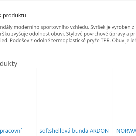
s produktu
ndály moderního sportovního vzhledu.
Svršek je vyroben z 
vršku zvyšuje odolnost obuvi.
Stylové povrchové úpravy a pr
led.
Podešev z odolné termoplastické pryže TPR.
Obuv je le
pracovní
softshellová bunda ARDON
NORWAY