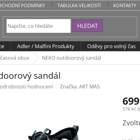
BCHODNÍ PODMÍNKY
TABULKA VELIKOSTÍ
KONTAKTY
HLEDAT
ce
Adler / Malfini Produkty
Oděvy pro volný čas
očasová obuv
NEKO outdoorový sandál
doorový sandál
odrobnosti hodnocení
Značka:
ART MAS
699
578 Kč 
Měrná
Zvolt
cena: