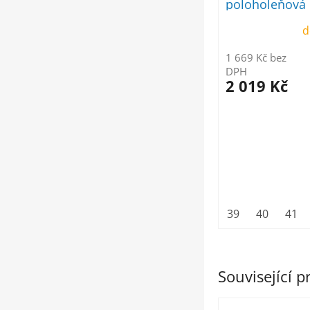
poloholeňová
d
1 669 Kč bez
DPH
2 019 Kč
39
40
41
Související 