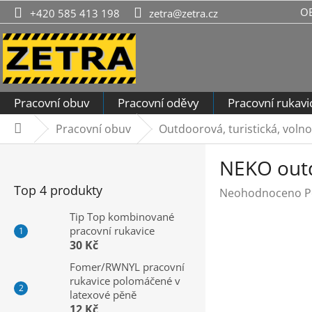
Přejít
O
+420 585 413 198
zetra@zetra.cz
na
obsah
Pracovní obuv
Pracovní oděvy
Pracovní rukavi
Pracovní obuv
Outdoorová, turistická, voln
Domů
P
NEKO out
o
s
Top 4 produkty
Průměrné
Neohodnoceno
P
t
hodnocení
r
Tip Top kombinované
produktu
pracovní rukavice
a
je
30 Kč
n
0,0
n
Fomer/RWNYL pracovní
z
rukavice polomáčené v
í
5
latexové pěně
hvězdiček.
p
12 Kč