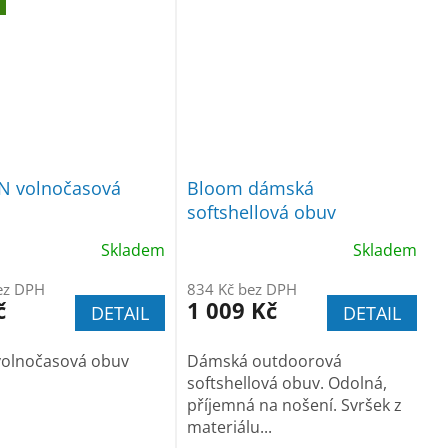
 volnočasová
Bloom dámská
softshellová obuv
Skladem
Skladem
ez DPH
834 Kč bez DPH
č
1 009 Kč
DETAIL
DETAIL
volnočasová obuv
Dámská outdoorová
softshellová obuv. Odolná,
příjemná na nošení. Svršek z
materiálu...