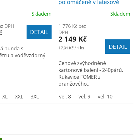
polomáčené v latexové
pěně 240p, á 7,40Kč
Skladem
Skladem
ez DPH
1 776 Kč bez
č
DETAIL
DPH
2 149 Kč
DETAIL
Měrná
ná bunda s
17,91 Kč / 1 ks
cena:
ětru a voděvzdorný
.
Cenově zvýhodněné
kartonové balení - 240párů.
Rukavice FOMER z
oranžového...
XL
XXL
3XL
vel. 8
vel. 9
vel. 10