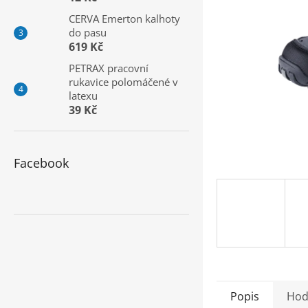
a
CERVA Emerton kalhoty
n
do pasu
e
619 Kč
l
PETRAX pracovní
rukavice polomáčené v
latexu
39 Kč
Facebook
Popis
Hod