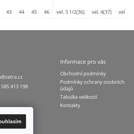
vel.9 1/2(44)
44
43
45
44
46
45
vel.10 (45)
47
46
vel. 3 1/2(36)
vel.11 (46)
vel. 4(37)
vel.5 (
Informace pro vás
Obchodní podmínky
a
@
zetra.cz
Podmínky ochrany osobních
 585 413 198
údajů
Tabulka velikostí
Kontakty
ouhlasím