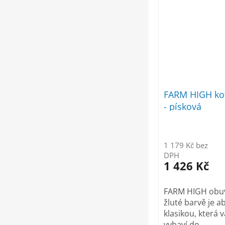
FARM HIGH ko
- písková
1 179 Kč bez
DPH
1 426 Kč
FARM HIGH obuv
žluté barvě je a
klasikou, která 
vybaví do...