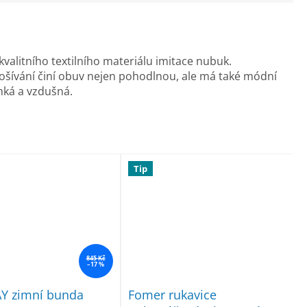
kvalitního textilního materiálu imitace nubuk.
ošívání činí obuv nejen pohodlnou, ale má také módní
hká a vzdušná.
Tip
845 Kč
–17 %
 zimní bunda
Fomer rukavice