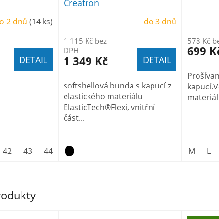
Creatron
o 2 dnů
(14 ks)
do 3 dnů
1 115 Kč bez
578 Kč b
699 K
DPH
1 349 Kč
DETAIL
DETAIL
Prošíva
softshellová bunda s kapucí z
kapucí.V
elastického materiálu
materiál
ElasticTech®Flexi, vnitřní
část...
42
43
44
45
46
47
M
L
produkty