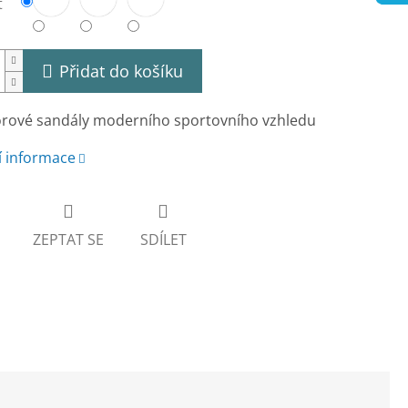
t
Přidat do košíku
rové sandály moderního sportovního vzhledu
í informace
ZEPTAT SE
SDÍLET