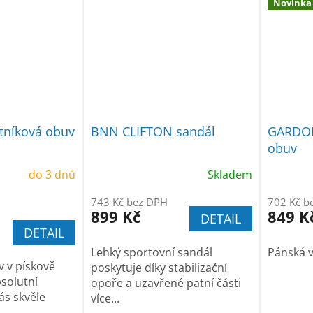
Novinka
tníková obuv
BNN CLIFTON sandál
GARDON
obuv
do 3 dnů
Skladem
743 Kč bez DPH
702 Kč b
899 Kč
849 K
DETAIL
DETAIL
Lehký sportovní sandál
Pánská 
 v pískově
poskytuje díky stabilizační
bsolutní
opoře a uzavřené patní části
vás skvěle
více...