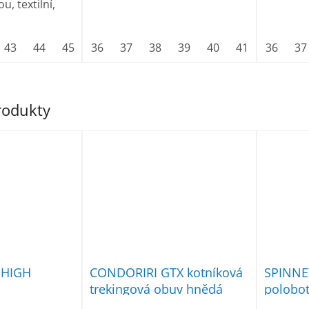
u, textilní,
43
44
45
46
36
47
37
38
39
40
41
42
36
43
37
produkty
 HIGH
CONDORIRI GTX kotníková
SPINNE
trekingová obuv hnědá
polobo