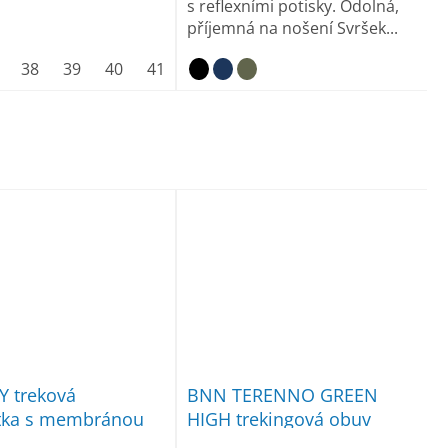
s reflexními potisky. Odolná,
příjemná na nošení Svršek...
44
38
45
39
46
40
47
41
48
42
43
44
45
46
47
Y treková
BNN TERENNO GREEN
tka s membránou
HIGH trekingová obuv