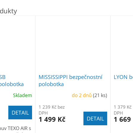
 SB
MISSISSIPPI bezpečnostní
LYON b
polobotka
polobotka
Skladem
do 2 dnů
(21 ks)
1 239 Kč bez
1 379 Kč
DETAIL
DPH
DPH
1 499 Kč
1 669
DETAIL
uv TEXO AIR s