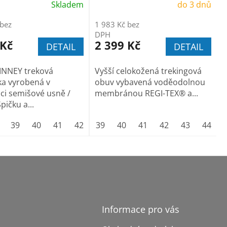
Skladem
do 3 dnů
 bez
1 983 Kč bez
DPH
 Kč
2 399 Kč
DETAIL
DETAIL
INNEY treková
Vyšší celokožená trekingová
ka vyrobená v
obuv vybavená voděodolnou
i semišové usně /
membránou REGI-TEX® a...
Špičku a...
(43)
39
vel.9 1/2(44)
40
41
42
vel.10 (45)
43
39
44
40
vel.11 (46)
45
41
46
42
vel.12 (47)
43
44
Informace pro vás