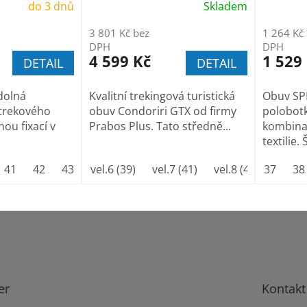
do 3 dnů
Skladem
3 801 Kč bez
1 264 Kč
DPH
DPH
4 599 Kč
1 529
DETAIL
DETAIL
dolná
Kvalitní trekingová turistická
Obuv SP
 trekového
obuv Condoriri GTX od firmy
polobot
ou fixací v
Prabos Plus. Tato středně...
kombinac
textilie. 
41
42
43
44
vel.6 (39)
45
46
vel.7 (41)
47
48
vel.8 (42)
49
50
37
vel.9 
38
er
Kontakt