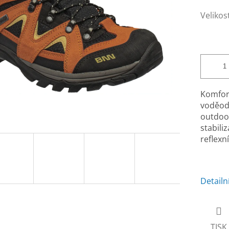
Velikos
Komfor
voděod
outdoor
stabili
reflexn
Detailn
TISK