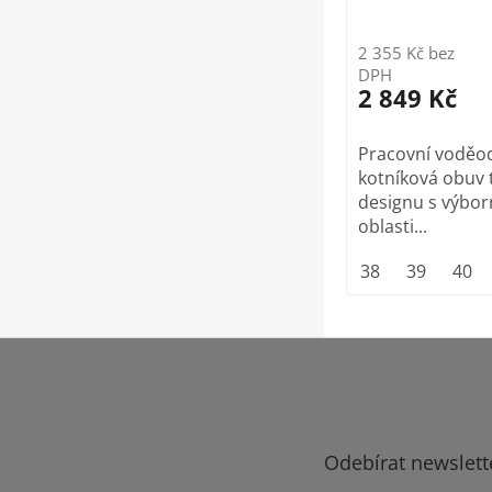
2 355 Kč bez
DPH
2 849 Kč
Pracovní voděo
kotníková obuv
designu s výborn
oblasti...
38
39
40
Z
á
p
a
t
Odebírat newslett
í