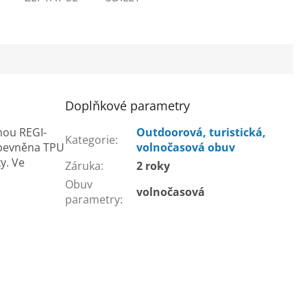
Doplňkové parametry
ou REGI-
Outdoorová, turistická,
Kategorie
:
 zpevněna TPU
volnočasová obuv
y. Ve
Záruka
:
2 roky
Obuv
volnočasová
parametry
: