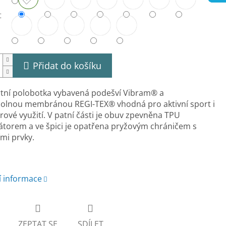
t
Přidat do košíku
tní polobotka vybavená podešví Vibram® a
olnou membránou REGI-TEX® vhodná pro aktivní sport i
ové využití. V patní části je obuv zpevněna TPU
zátorem a ve špici je opatřena pryžovým chráničem s
ími prvky.
í informace
ZEPTAT SE
SDÍLET