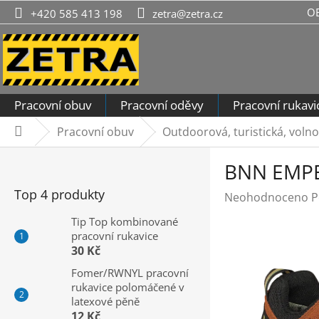
Přejít
O
+420 585 413 198
zetra@zetra.cz
na
obsah
Pracovní obuv
Pracovní oděvy
Pracovní rukavi
Pracovní obuv
Outdoorová, turistická, voln
Domů
P
BNN EMPE
o
s
Top 4 produkty
Průměrné
Neohodnoceno
P
t
hodnocení
r
Tip Top kombinované
produktu
pracovní rukavice
a
je
30 Kč
n
0,0
n
Fomer/RWNYL pracovní
z
rukavice polomáčené v
í
5
latexové pěně
hvězdiček.
p
12 Kč