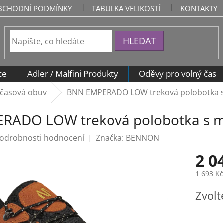
BCHODNÍ PODMÍNKY
TABULKA VELIKOSTÍ
KONTAKTY
HLEDAT
ce
Adler / Malfini Produkty
Oděvy pro volný čas
očasová obuv
BNN EMPERADO LOW treková polobotka
RADO LOW treková polobotka s
odrobnosti hodnocení
Značka:
BENNON
2 0
1 693 K
Měrná
Zvolt
cena: