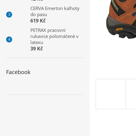
a
CERVA Emerton kalhoty
n
do pasu
e
619 Kč
l
PETRAX pracovní
rukavice polomáčené v
latexu
39 Kč
Facebook