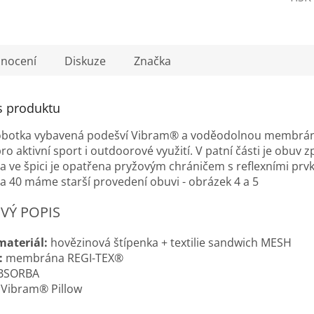
nocení
Diskuze
Značka
s produktu
obotka vybavená podešví Vibram® a voděodolnou membrán
o aktivní sport i outdoorové využití. V patní části je obuv
 a ve špici je opatřena pryžovým chráničem s reflexními prvk
9 a 40 máme starší provedení obuvi - obrázek 4 a 5
VÝ POPIS
materiál:
hovězinová štípenka + textilie sandwich MESH
:
membrána REGI-TEX®
BSORBA
Vibram® Pillow