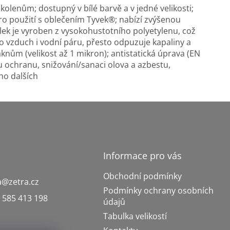
olenům; dostupný v bílé barvě a v jedné velikosti;
pro použití s ​​oblečením Tyvek®; nabízí zvýšenou
lek je vyroben z vysokohustotního polyetylenu, což
o vzduch i vodní páru, přesto odpuzuje kapaliny a
áknům (velikost až 1 mikron); antistatická úprava (EN
u ochranu, snižování/sanaci olova a azbestu,
ho dalších
Informace pro vás
Obchodní podmínky
a
@
zetra.cz
Podmínky ochrany osobních
 585 413 198
údajů
Tabulka velikostí