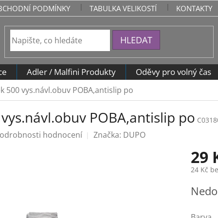
BCHODNÍ PODMÍNKY
TABULKA VELIKOSTÍ
KONTAKTY
HLEDAT
ce
Adler / Malfini Produkty
Oděvy pro volný čas
k 500 vys.návl.obuv POBA,antislip po
 vys.návl.obuv POBA,antislip po
C0318
odrobnosti hodnocení
Značka:
DUPO
29 
24 Kč b
Měrná
Nedo
cena:
Barva