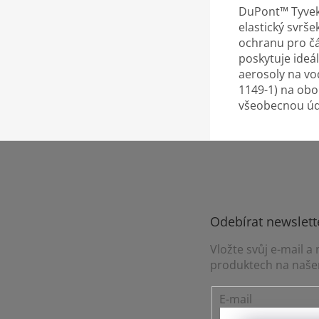
DuPont™ Tyvek®
elastický svrše
ochranu pro čá
poskytuje ideá
aerosoly na vod
1149-1) na obo
všeobecnou údr
Z
á
p
a
t
Odebírat newslett
í
Vložte svůj e-mail 
produktech na naše
E-mail