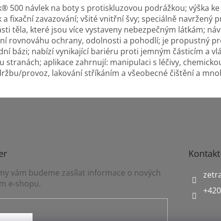
 500 návlek na boty s protiskluzovou podrážkou; výška ke k
k a fixační zavazování; všité vnitřní švy; speciálně navržený 
sti těla, které jsou více vystaveny nebezpečným látkám; náv
lní rovnováhu ochrany, odolnosti a pohodlí; je propustný pr
ní bázi; nabízí vynikající bariéru proti jemným částicím a vl
u stranách; aplikace zahrnují: manipulaci s léčivy, chemicko
žbu/provoz, lakování stříkáním a všeobecné čištění a mno
er
Kontakt
a my vám budeme zasílat informace o nových
zetr
m e-shopu.
+420