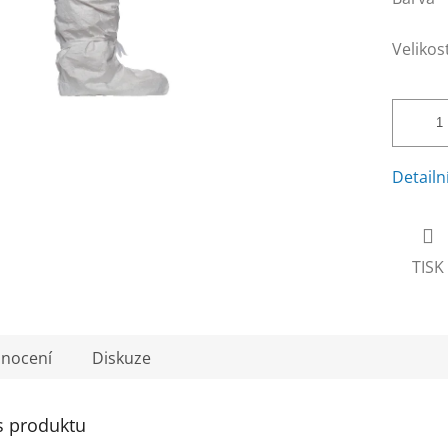
Velikos
Detailn
TISK
nocení
Diskuze
s produktu