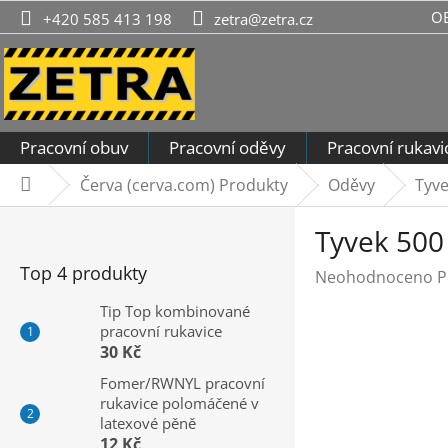
Přejít
O
+420 585 413 198
zetra@zetra.cz
na
obsah
Pracovní obuv
Pracovní oděvy
Pracovní rukavi
Červa (cerva.com) Produkty
Oděvy
Tyve
Domů
P
Tyvek 500
o
s
Top 4 produkty
Průměrné
Neohodnoceno
P
t
hodnocení
r
Tip Top kombinované
produktu
pracovní rukavice
a
je
30 Kč
n
0,0
n
Fomer/RWNYL pracovní
z
rukavice polomáčené v
í
5
latexové pěně
hvězdiček.
p
12 Kč