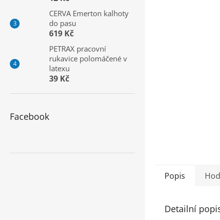
a
CERVA Emerton kalhoty
n
do pasu
e
619 Kč
l
PETRAX pracovní
rukavice polomáčené v
latexu
39 Kč
Facebook
Popis
Hod
Detailní popi