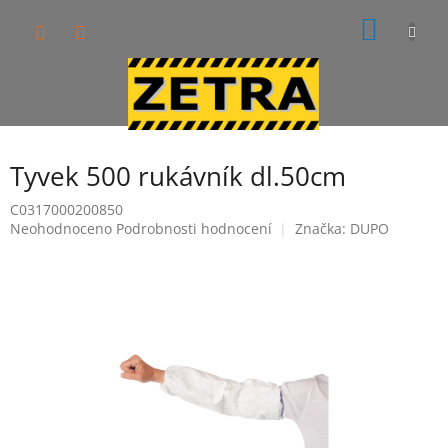
Přejít
NÁKUP
na
obsah
KOŠÍK
Tyvek 500 rukávník dl.50cm
C0317000200850
Průměrné
Neohodnoceno
Podrobnosti hodnocení
Značka:
DUPO
hodnocení
produktu
je
0,0
z
5
hvězdiček.