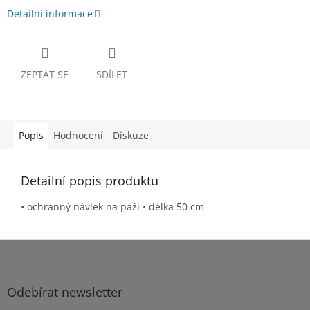
Detailní informace
ZEPTAT SE
SDÍLET
Popis
Hodnocení
Diskuze
Detailní popis produktu
• ochranný návlek na paži • délka 50 cm
Z
á
p
a
Odebírat newsletter
t