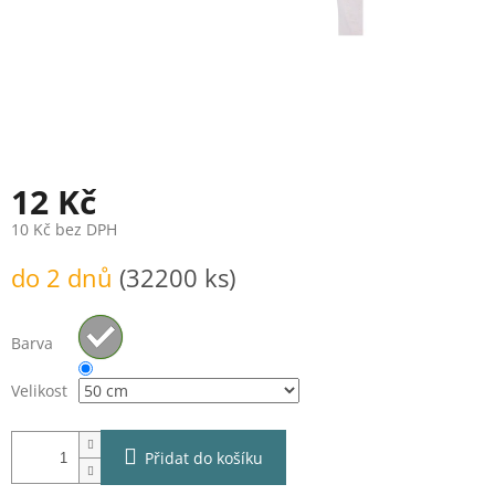
12 Kč
10 Kč bez DPH
Měrná
do 2 dnů
(32200 ks)
cena:
Barva
Velikost
Přidat do košíku