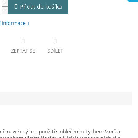
Přidat do košíku
í informace
ZEPTAT SE
SDÍLET
ně navržený pro použití s ​​oblečením Tychem® může