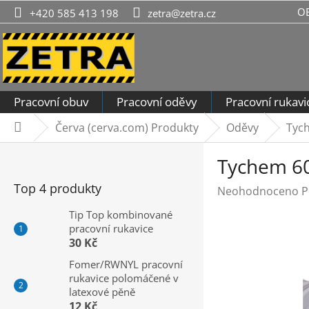
Přejít
O
+420 585 413 198
zetra@zetra.cz
na
obsah
Pracovní obuv
Pracovní oděvy
Pracovní rukavi
Červa (cerva.com) Produkty
Oděvy
Tych
Domů
P
Tychem 60
o
s
Top 4 produkty
Průměrné
Neohodnoceno
P
t
hodnocení
r
Tip Top kombinované
produktu
pracovní rukavice
a
je
30 Kč
n
0,0
n
Fomer/RWNYL pracovní
z
rukavice polomáčené v
í
5
latexové pěně
hvězdiček.
p
12 Kč