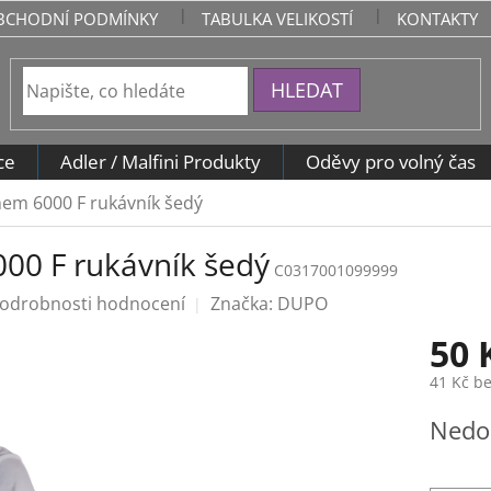
BCHODNÍ PODMÍNKY
TABULKA VELIKOSTÍ
KONTAKTY
HLEDAT
ce
Adler / Malfini Produkty
Oděvy pro volný čas
em 6000 F rukávník šedý
00 F rukávník šedý
C0317001099999
odrobnosti hodnocení
Značka:
DUPO
50 
41 Kč b
Měrná
Nedo
cena: