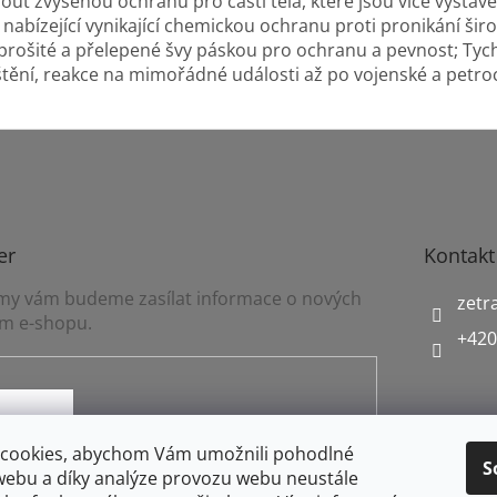
ut zvýšenou ochranu pro části těla, které jsou více vystav
nabízející vynikající chemickou ochranu proti pronikání širo
; prošité a přelepené švy páskou pro ochranu a pevnost; Tyc
tění, reakce na mimořádné události až po vojenské a petro
er
Kontakt
a my vám budeme zasílat informace o nových
zetr
m e-shopu.
+420
mínkami ochrany osobních údajů
cookies, abychom Vám umožnili pohodlné
S
webu a díky analýze provozu webu neustále