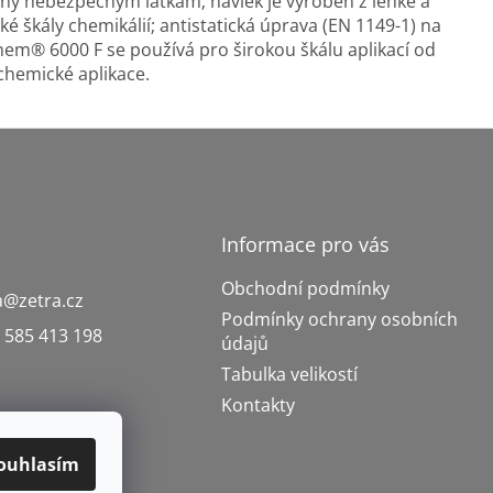
eny nebezpečným látkám; návlek je vyroben z lehké a
ké škály chemikálií; antistatická úprava (EN 1149-1) na
hem® 6000 F se používá pro širokou škálu aplikací od
chemické aplikace.
Informace pro vás
Obchodní podmínky
a
@
zetra.cz
Podmínky ochrany osobních
 585 413 198
údajů
Tabulka velikostí
Kontakty
ouhlasím