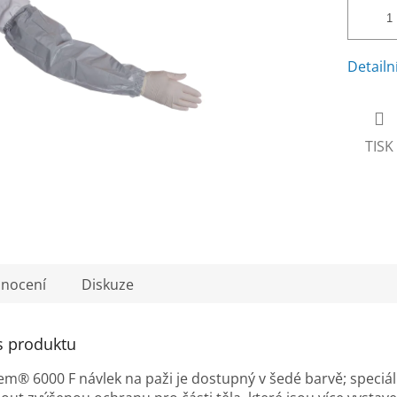
Detailn
TISK
nocení
Diskuze
s produktu
® 6000 F návlek na paži je dostupný v šedé barvě; speciál