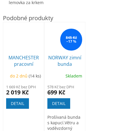
lemovka za krkem
845 Kč
–17 %
MANCHESTER
NORWAY zimní
pracovní
bunda
poloholeňová
do 2 dnů
(14 ks)
Skladem
1 669 Kč bez DPH
578 Kč bez DPH
2 019 Kč
699 Kč
DETAIL
DETAIL
Prošívaná bunda
s kapucí.Větru a
voděvzdorný