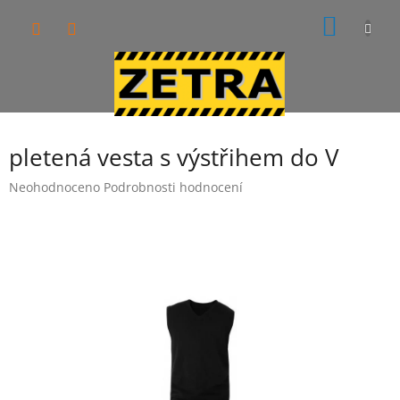
Přejít
NÁKUP
na
obsah
KOŠÍK
pletená vesta s výstřihem do V
Průměrné
Neohodnoceno
Podrobnosti hodnocení
hodnocení
produktu
je
0,0
z
5
hvězdiček.