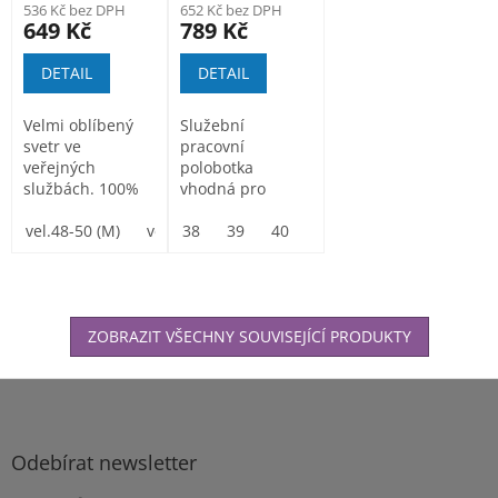
536 Kč bez DPH
652 Kč bez DPH
649 Kč
789 Kč
DETAIL
DETAIL
Velmi oblíbený
Služební
svetr ve
pracovní
veřejných
polobotka
službách. 100%
vhodná pro
akryl,
univerzální
záplatované lokty
vel.48-50 (M)
vel.52-54 (L)
použití při
38
39
vel.56-58 (XL)
40
41
42
vel.60-62 (XXL)
43
44
a ramena,...
výkonu služby i
pro...
ZOBRAZIT VŠECHNY SOUVISEJÍCÍ PRODUKTY
Z
á
p
a
Odebírat newsletter
t