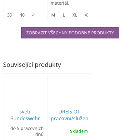
materiál.
39
40
41
42
M
43
L
44
XL
45
XXL
46
3XL
47
ZOBRAZIT VŠECHNY PODOBNÉ PRODUKTY
Související produkty
svetr
DREIS O1
Bundeswehr
pracovní/služební
pletený s
polobotka
do 5 pracovních
Skladem
nárameníky
dnů