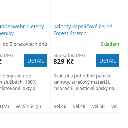
undeswehr pletený
kalhoty kapsáčové černé
meníky
Forest Stretch
do 5 pracovních dnů
Skladem
ez DPH
685 Kč bez DPH
č
829 Kč
DETAIL
DETAIL
líbený svetr ve
Kvalitní a pohodlné pánské
h službách. 100%
kalhoty, strečový materiál,
platované lokty a
celoroční, elastické pásky na...
..
0 (M)
vel.52-54 (L)
vel.56-58 (XL)
vel.46
vel.48
vel.60-62 (XXL)
vel.50
vel.52
vel.