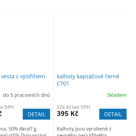
 vesta s výstřihem
kalhoty kapsáčové černé
C701
do 5 pracovních dnů
Skladem
ez DPH
326 Kč bez DPH
č
395 Kč
DETAIL
DETAIL
na, 50% Akryl? g.
Kalhoty jsou vyrobené z
ný střih Dvouvrstvý
pevného nesrážlivého