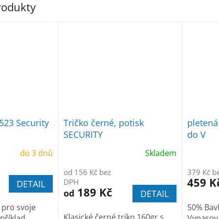
produkty
523 Security
Tričko černé, potisk
pletená
SECURITY
do V
do 3 dnů
Skladem
od 156 Kč bez
379 Kč b
459 K
DPH
DETAIL
189 Kč
od
DETAIL
pro svoje
50% Bavl
Klasické černé triko 160gr s
apříklad
Vypasova