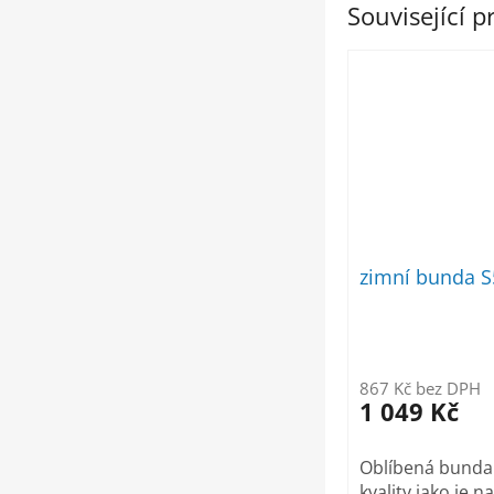
Související 
zimní bunda S
867 Kč bez DPH
1 049 Kč
Oblíbená bunda 
kvality jako je n