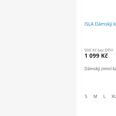
ISLA Dámský k
908 Kč bez DPH
1 099 Kč
Dámský zimní k
S
M
L
XL