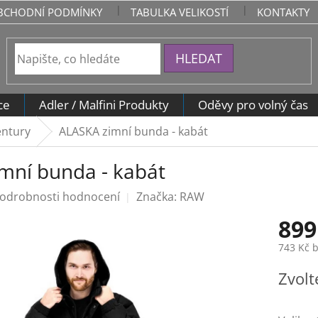
BCHODNÍ PODMÍNKY
TABULKA VELIKOSTÍ
KONTAKTY
HLEDAT
ce
Adler / Malfini Produkty
Oděvy pro volný čas
entury
ALASKA zimní bunda - kabát
mní bunda - kabát
odrobnosti hodnocení
Značka:
RAW
899
743 Kč 
Měrná
Zvolt
cena: