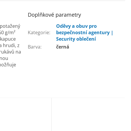
Doplňkové parametry
 potažený
Oděvy a obuv pro
60 g/m²
Kategorie
:
bezpečnostní agentury |
kapuce
Security oblečení
 hrudi, z
Barva
:
černá
rukávů na
čnou
možňuje