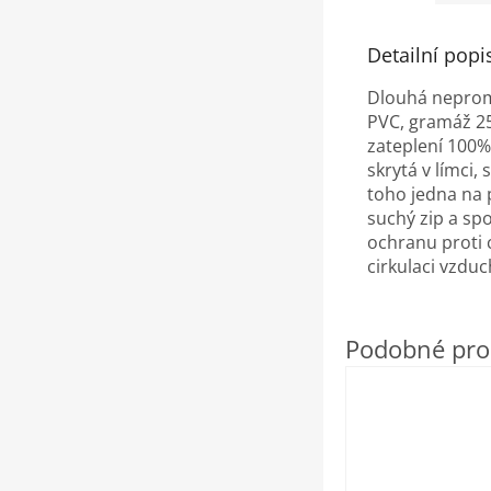
Detailní popi
Dlouhá nepro
PVC, gramáž 2
zateplení
100% 
skrytá v límci,
toho jedna na 
suchý zip a sp
ochranu proti 
cirkulaci vzdu