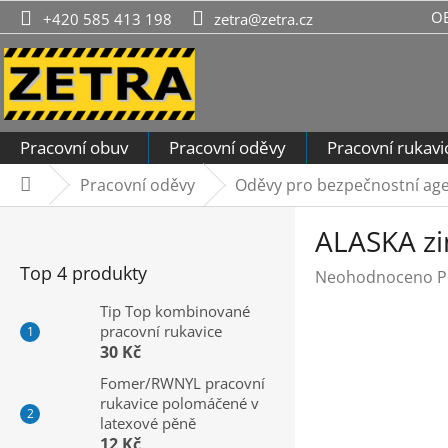
Přejít
O
+420 585 413 198
zetra@zetra.cz
na
obsah
Pracovní obuv
Pracovní oděvy
Pracovní rukavi
Pracovní oděvy
Oděvy pro bezpečnostní ag
Domů
P
ALASKA zi
o
s
Top 4 produkty
Průměrné
Neohodnoceno
P
t
hodnocení
r
Tip Top kombinované
produktu
pracovní rukavice
a
je
30 Kč
n
0,0
n
Fomer/RWNYL pracovní
z
rukavice polomáčené v
í
5
latexové pěně
hvězdiček.
p
12 Kč