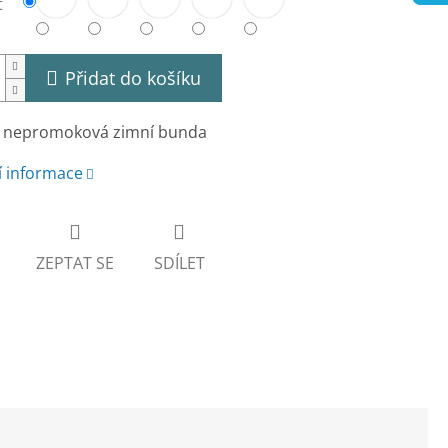
t
Přidat do košíku
 nepromoková zimní bunda
í informace
ZEPTAT SE
SDÍLET