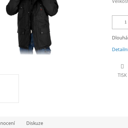
Velikos
Dlouhá
Detailn
TISK
nocení
Diskuze