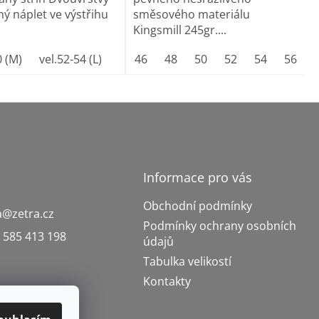
ý náplet ve výstřihu
směsového materiálu
Kingsmill 245gr....
0 (M)
vel.52-54 (L)
vel.56-58 (XL)
46
48
50
vel.60-62 (XXL)
52
54
56
vel.
Informace pro vás
Obchodní podmínky
a
@
zetra.cz
Podmínky ochrany osobních
 585 413 198
údajů
Tabulka velikostí
Kontakty