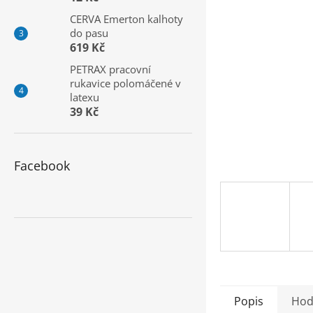
a
CERVA Emerton kalhoty
n
do pasu
e
619 Kč
l
PETRAX pracovní
rukavice polomáčené v
latexu
39 Kč
Facebook
Popis
Hod