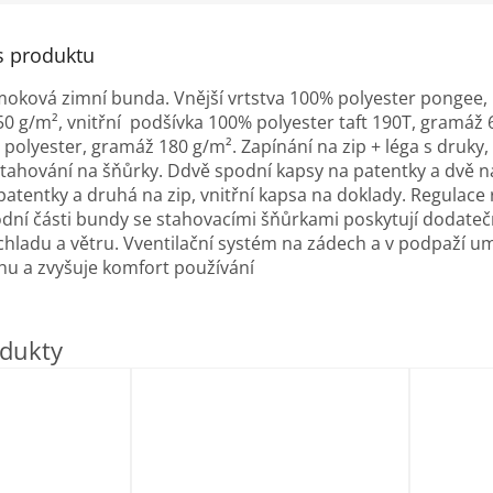
s produktu
moková zimní bunda.
Vnější vrtstva
100% polyester pongee,
50 g/m²,
vnitřní
podšívka 100% polyester taft 190T, gramáž 
polyester, gramáž 180 g/m².
Z
apínání na zip + léga s druky,
 stahování na šňůrky.
D
dvě spodní kapsy na patentky a dvě na
patentky a druhá na zip,
vnitřní kapsa na doklady.
Regulace 
odní části bundy se stahovacími šňůrkami poskytují dodate
chladu a větru.
V
ventilační systém na zádech a v podpaží u
chu a zvyšuje komfort používání