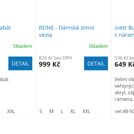
abát
REINE - Dámská zimní
svetr B
vesta
s nára
Skladem
Skladem
826 Kč bez DPH
536 Kč b
999 Kč
649 K
DETAIL
DETAIL
abát
Velmi ob
veřejnýc
akryl, zá
ramena,.
XXL
S
M
L
XL
XXL
vel.48-5