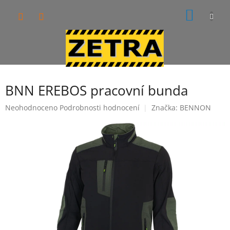
Přejít
NÁKUP
na
obsah
KOŠÍK
BNN EREBOS pracovní bunda
Průměrné
Neohodnoceno
Podrobnosti hodnocení
Značka:
BENNON
hodnocení
produktu
je
0,0
z
5
hvězdiček.