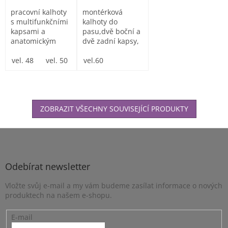
pracovní kalhoty
montérková
s multifunkčními
kalhoty do
kapsami a
pasu,dvě boční a
anatomickým
dvě zadní kapsy,
tvarováním kolen
po stranách
propracovaná...
vel. 48
vel. 50
vel. 52
multifunkční...
vel.60
vel. 54
vel. 56
vel. 58
vel
ZOBRAZIT VŠECHNY SOUVISEJÍCÍ PRODUKTY
Z
á
p
a
Odebírat newsletter
t
Vložte svůj e-mail a my vám budeme zasílat informace o nových
í
produktech na našem e-shopu.
E-mail