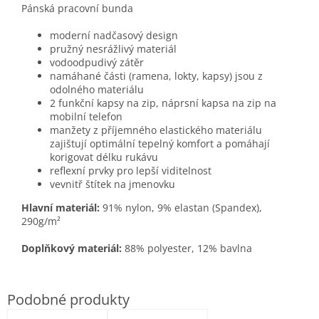
Pánská pracovní bunda
moderní nadčasový design
pružný nesrážlivý materiál
vodoodpudivý zátěr
namáhané části (ramena, lokty, kapsy) jsou z
odolného materiálu
2 funkční kapsy na zip, náprsní kapsa na zip na
mobilní telefon
manžety z příjemného elastického materiálu
zajištují optimální tepelný komfort a pomáhají
korigovat délku rukávu
reflexní prvky pro lepší viditelnost
vevnitř štítek na jmenovku
Hlavní materiál:
91% nylon, 9% elastan (Spandex),
290g/m²
Doplňkový materiál:
88% polyester, 12% bavlna