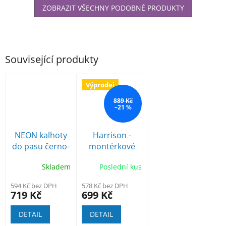
ZOBRAZIT VŠECHNY PODOBNÉ PRODUKTY
Související produkty
Výprodej
889 Kč
–21 %
NEON kalhoty
Harrison -
do pasu černo-
montérkové
žluté
kalhoty do
Skladem
Poslední kus
pasu
594 Kč bez DPH
578 Kč bez DPH
719 Kč
699 Kč
DETAIL
DETAIL