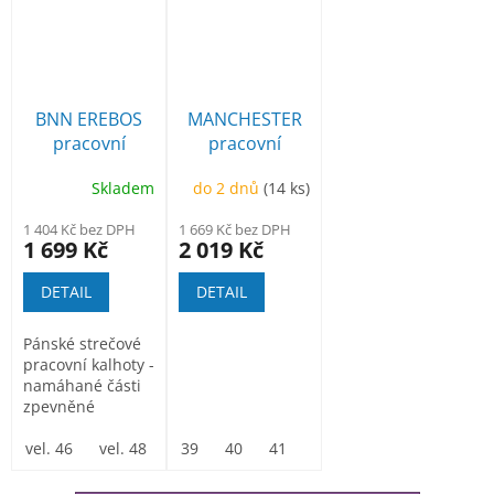
BNN EREBOS
MANCHESTER
pracovní
pracovní
kalhoty
poloholeňová
Skladem
do 2 dnů
(14 ks)
1 404 Kč bez DPH
1 669 Kč bez DPH
1 699 Kč
2 019 Kč
DETAIL
DETAIL
Pánské strečové
pracovní kalhoty -
namáhané části
zpevněné
materiálem
Cordura.
vel. 46
vel. 48
vel. 50
39
40
vel. 52
41
42
vel. 54
43
vel. 56
44
45
vel