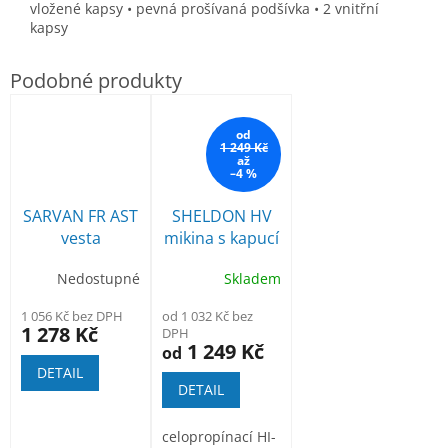
vložené kapsy • pevná prošívaná podšívka • 2 vnitřní
kapsy
od
1 249 Kč
až
–4 %
SARVAN FR AST
SHELDON HV
vesta
mikina s kapucí
Nedostupné
Skladem
1 056 Kč bez DPH
od 1 032 Kč bez
1 278 Kč
DPH
1 249 Kč
od
DETAIL
DETAIL
celopropínací HI-