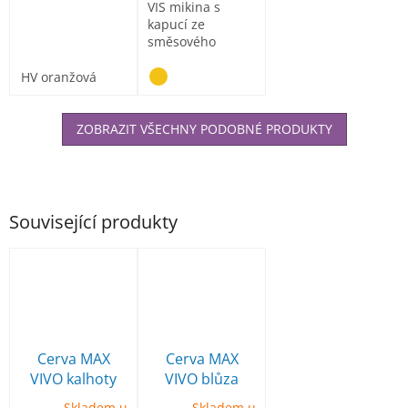
VIS mikina s
kapucí ze
směsového
úpletu bavlny a
polyesteru
HV oranžová
ZOBRAZIT VŠECHNY PODOBNÉ PRODUKTY
Související produkty
Cerva MAX
Cerva MAX
VIVO kalhoty
VIVO blůza
laclové černo-
černo-
Skladem u
Skladem u