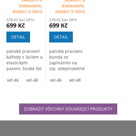
žluté
oranžová
dodavatele,
dodavatele,
dodání 3-5dnů
dodání 3-5dnů
578 Kč bez DPH
578 Kč bez DPH
699 Kč
699 Kč
DETAIL
DETAIL
pánské pracovní
pánská pracovní
kalhoty s laclem a
bunda se
elastickým
zapínáním na
pasem; široké šle
zip; odepínatelné
s plastovými
rukávy;
sponami
vel.46
vel.48
vel.50
vel.46
vel.52
vel.48
vel.54
vel.50
vel.56
vel.52
vel.58
vel.
ZOBRAZIT VŠECHNY SOUVISEJÍCÍ PRODUKTY
Z
á