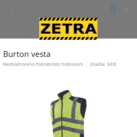
Přejít
NÁKUP
na
obsah
KOŠÍK
Burton vesta
Průměrné
Neohodnoceno
Podrobnosti hodnocení
Značka:
SIOE
hodnocení
produktu
je
0,0
z
5
hvězdiček.