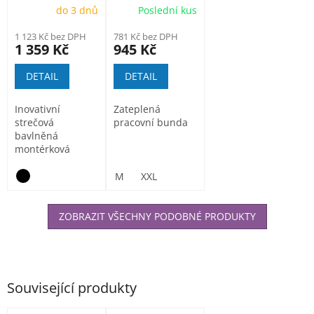
do 3 dnů
Poslední kus
1 123 Kč bez DPH
781 Kč bez DPH
1 359 Kč
945 Kč
DETAIL
DETAIL
Inovativní
Zateplená
strečová
pracovní bunda
bavlněná
montérková
blůza ze
speciálního
M
XXL
materiálu
Amalytton®,...
ZOBRAZIT VŠECHNY PODOBNÉ PRODUKTY
Související produkty