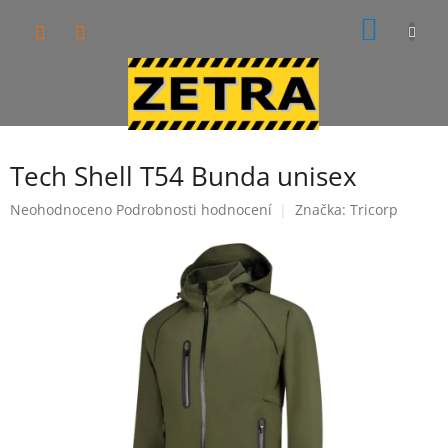
Přejít
NÁKUP
na
obsah
KOŠÍK
Tech Shell T54 Bunda unisex
Průměrné
Neohodnoceno
Podrobnosti hodnocení
Značka:
Tricorp
hodnocení
produktu
je
0,0
z
5
hvězdiček.