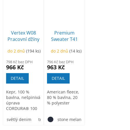
Vertex W08
Premium
Pracovní džíny
Sweater T41
pánské
Mikina pánská
do 2 dnů
(194 ks)
do 2 dnů
(14 ks)
798 Kč bez DPH
796 Kč bez DPH
966 Kč
963 Kč
DETAIL
DETAIL
Kepr, 100 %
American fleece,
bavlna, nešpinivá
80 % bavlna, 20
úprava
% polyester
CORDURA® 100
% Polyamid
světlý denim
tmavý denim
stone melange