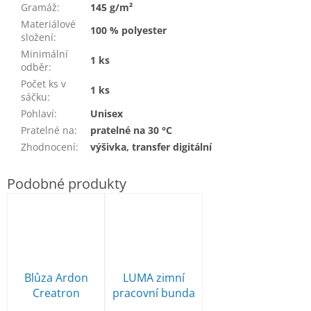
Gramáž
:
145 g/m²
Materiálové
100 % polyester
složení
:
Minimální
1 ks
odběr
:
Počet ks v
1 ks
sáčku
:
Pohlaví
:
Unisex
Pratelné na
:
pratelné na 30 °C
Zhodnocení
:
výšivka, transfer digitální
Blůza Ardon
LUMA zimní
Creatron
pracovní bunda