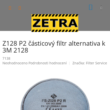
Přejít
NÁKUP
na
obsah
KOŠÍK
Z128 P2 částicový filtr alternativa k
3M 2128
7138
Průměrné
Neohodnoceno
Podrobnosti hodnocení
Značka:
Filter Service
hodnocení
produktu
je
0,0
z
5
hvězdiček.