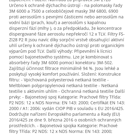
Určeno k ochraně dýchacího ústrojí - na polomasky řady
3M 6000 a 7500 a celoobličejové masky 3M 6800, 6900
proti aerosolům s pevnými částicemi nebo aerosolům na
vodní bázi (prach, kouř) a aerosolům s kapalnou
disperzní fází (mlhy ), o za předpokladu, že koncentrace
dispergované fáze aerosolu nepřekročí 12 x TLV.
Filtry FS-
ZI28 P2 R jsou navíc díky sorpční vrstvě obsahující aktivní
uhlí určeny k ochraně dýchacího ústrojí proti organickým
výparům pod TLV. Další výhody: Připevnění k lícnici
pomocí bajonetového systému. Lze je kombinovat s
absorbéry řady 3M 6000 pomocí konektoru 3M-502.
Zajišťují účinnost filtrace minimálně 94 %. Jsou lehké a
poskytují vysoký komfort používání. Složení: Konstrukce
filtru: - Vpichovaná polyesterová netkaná textilie -
Meltblown polypropylenová netkaná textilie - Netkaná
textilie s aktivním uhlím - Ochranná netkaná textilie Další
prvky: - Bajonetový spoj Kategorie: Prachové filtry Třída:
P2 NDS: 12 x NDS Norma: EN 143: 2000; Certifikát EN 143:
2000 / A1: 2006: vydán CIOP PIB v souladu s EU 2016/425.
Dodržujte nařízení Evropského parlamentu a Rady (EU)
2016/425 ze dne 9. března 2016 o osobních ochranných
prostředcích. - Bajonetová spojka Kategorie: Prachové
filtry Třída: P2 NDS: 12 x NDS Norma: EN 143: 2000;