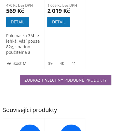
470 Kč bez DPH
1 669 Kč bez DPH
569 Kč
2 019 Kč
DETAIL
DETAIL
Polomaska 3M je
lehká, váží pouze
82g, snadno
použitelná a
vyžaduje malou
údržbu....
Velikost M
39
40
41
42
43
44
45
ZOBRAZIT VŠECHNY PODOBNÉ PRODUKTY
Související produkty