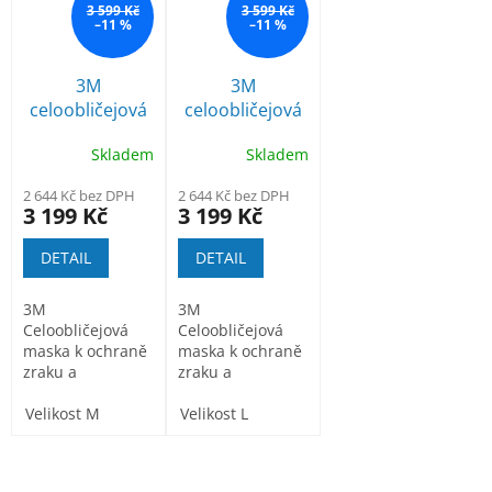
3 599 Kč
3 599 Kč
–11 %
–11 %
3M
3M
celoobličejová
celoobličejová
maska řada
maska řada
Skladem
Skladem
6800 vel. M
6900 vel. L
2 644 Kč bez DPH
2 644 Kč bez DPH
3 199 Kč
3 199 Kč
DETAIL
DETAIL
3M
3M
Celoobličejová
Celoobličejová
maska k ochraně
maska k ochraně
zraku a
zraku a
dýchacích
dýchacích
orgánů. Je
Velikost M
orgánů. Je
Velikost L
pohodlná a
pohodlná a
snadno se...
snadno se...