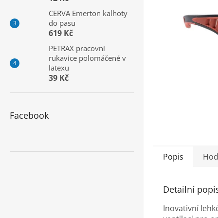
a
CERVA Emerton kalhoty
n
do pasu
e
619 Kč
l
PETRAX pracovní
rukavice polomáčené v
latexu
39 Kč
Facebook
Popis
Hod
Detailní popi
Inovativní leh