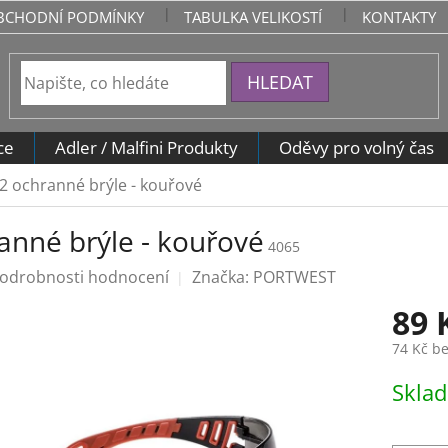
BCHODNÍ PODMÍNKY
TABULKA VELIKOSTÍ
KONTAKTY
HLEDAT
ce
Adler / Malfini Produkty
Oděvy pro volný čas
2 ochranné brýle - kouřové
anné brýle - kouřové
4065
odrobnosti hodnocení
Značka:
PORTWEST
89 
74 Kč b
Měrná
Skla
cena: