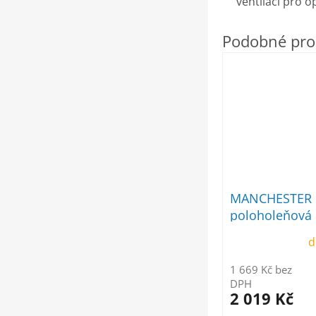
ventilaci pro o
MANCHESTER 
poloholeňová
d
1 669 Kč bez
DPH
2 019 Kč