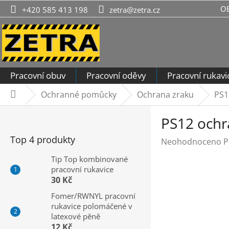
Přejít
O
+420 585 413 198
zetra@zetra.cz
na
obsah
Pracovní obuv
Pracovní oděvy
Pracovní rukavi
Ochranné pomůcky
Ochrana zraku
PS1
Domů
P
PS12 ochr
o
s
Top 4 produkty
Průměrné
Neohodnoceno
P
t
hodnocení
r
Tip Top kombinované
produktu
pracovní rukavice
a
je
30 Kč
n
0,0
n
Fomer/RWNYL pracovní
z
rukavice polomáčené v
í
5
latexové pěně
hvězdiček.
p
12 Kč