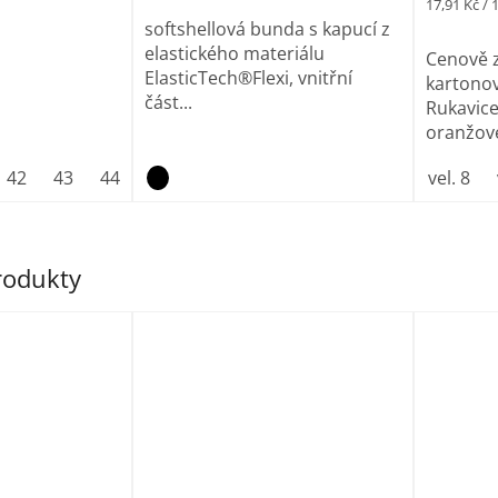
Měrná
17,91 Kč / 
cena:
softshellová bunda s kapucí z
elastického materiálu
Cenově 
ElasticTech®Flexi, vnitřní
kartonov
část...
Rukavic
oranžové
42
43
44
45
46
47
vel. 8
produkty