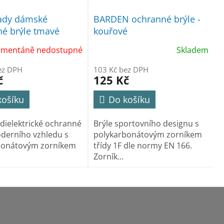
ady dámské
BARDEN ochranné brýle -
é brýle tmavé
kouřové
mentáně nedostupné
Skladem
ez DPH
103 Kč bez DPH
č
125 Kč
košíku
Do košíku
ielektrické ochranné
Brýle sportovního designu s
derního vzhledu s
polykarbonátovým zorníkem
bonátovým zorníkem
třídy 1F dle normy EN 166.
Zorník...