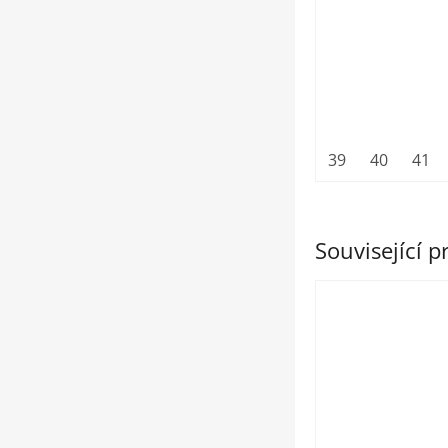
39
40
41
Související 