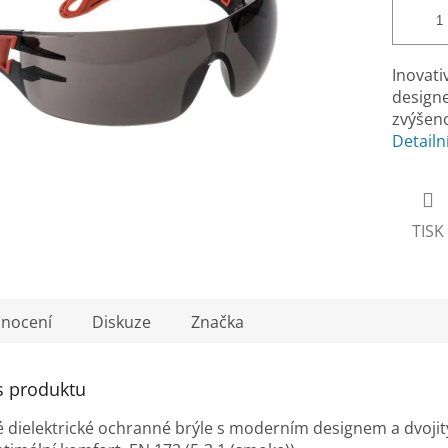
Inovati
designe
zvýšeno
Detailn
TISK
nocení
Diskuze
Značka
s produktu
ké dielektrické ochranné brýle s moderním designem a dvoji