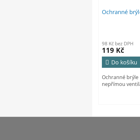
Ochranné brý
98 Kč bez DPH
119 Kč
Do košíku
Ochranné brýle 
nepřímou ventil
Z
á
p