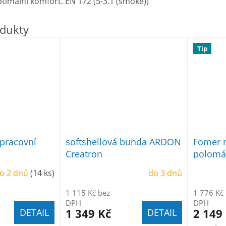
ptimální komfort. EN 172 (5-3.1 (smoke))
Tip
pracovní
softshellová bunda ARDON
Fomer r
Creatron
polomáč
pěně 24
o 2 dnů
(14 ks)
do 3 dnů
1 115 Kč bez
1 776 Kč
DPH
DPH
1 349 Kč
2 149
DETAIL
DETAIL