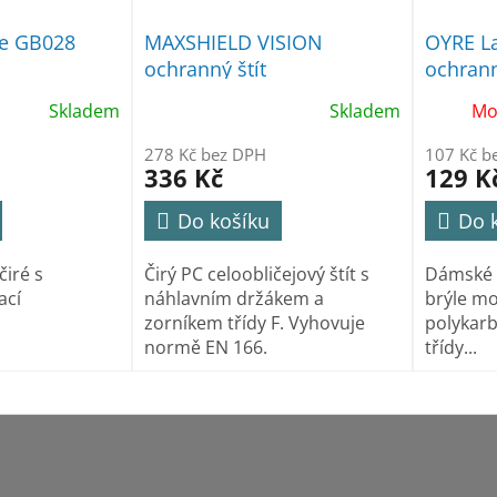
le GB028
MAXSHIELD VISION
OYRE L
ochranný štít
ochrann
Skladem
Skladem
Mo
278 Kč bez DPH
107 Kč b
336 Kč
129 K
Do košíku
Do 
čiré s
Čirý PC celoobličejový štít s
Dámské d
ací
náhlavním držákem a
brýle mo
zorníkem třídy F. Vyhovuje
polykar
normě EN 166.
třídy...