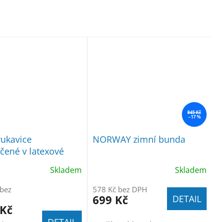
845 Kč
–17 %
ukavice
NORWAY zimní bunda
ené v latexové
0p, á 7,40Kč
Skladem
Skladem
 bez
578 Kč bez DPH
699 Kč
DETAIL
 Kč
DETAIL