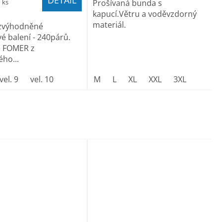
1 ks
Prošívaná bunda s
kapucí.Větru a voděvzdorný
materiál.
zvýhodněné
é balení - 240párů.
e FOMER z
ho...
vel. 9
vel. 10
M
L
XL
XXL
3XL