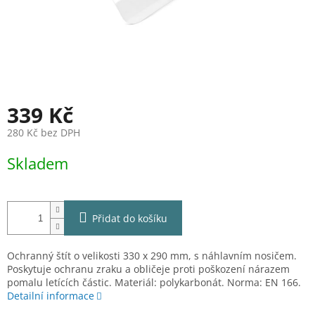
339 Kč
280 Kč bez DPH
Měrná
Skladem
cena:
Přidat do košíku
Ochranný štít o velikosti 330 x 290 mm, s náhlavním nosičem.
Poskytuje ochranu zraku a obličeje proti poškození nárazem
pomalu letících částic. Materiál: polykarbonát. Norma: EN 166.
Detailní informace