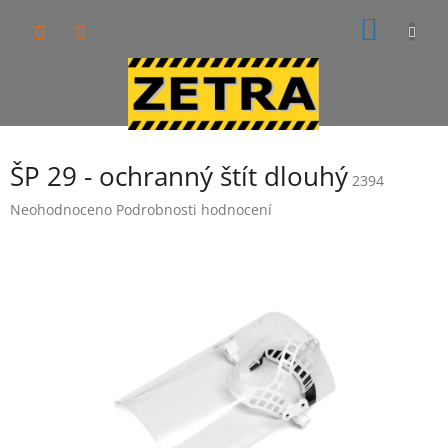
Přejít
NÁKUP
na
obsah
KOŠÍK
ŠP 29 - ochranný štít dlouhý
2394
Průměrné
Neohodnoceno
Podrobnosti hodnocení
hodnocení
produktu
je
0,0
z
5
hvězdiček.