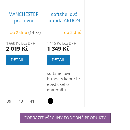
MANCHESTER
softshellová
pracovní
bunda ARDON
poloholeňová
Creatron
do 2 dnů
(14 ks)
do 3 dnů
1 669 Kč bez DPH
1 115 Kč bez DPH
2 019 Kč
1 349 Kč
DETAIL
DETAIL
softshellová
bunda s kapucí z
elastického
materiálu
ElasticTech®Flexi,
vnitřní část...
39
40
41
42
43
44
45
46
47
ZOBRAZIT VŠECHNY PODOBNÉ PRODUKTY