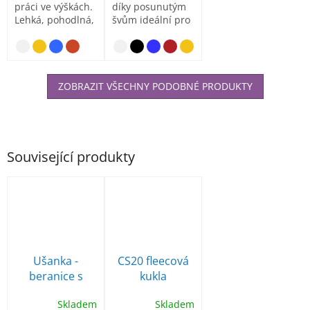
práci ve výškách.
díky posunutým
Lehká, pohodlná,
švům ideální pro
nenáročná, bez...
potisk či
výšivku,...
ZOBRAZIT VŠECHNY PODOBNÉ PRODUKTY
Související produkty
Ušanka -
CS20 fleecová
beranice s
kukla
umělou
Skladem
Skladem
kožešinou,