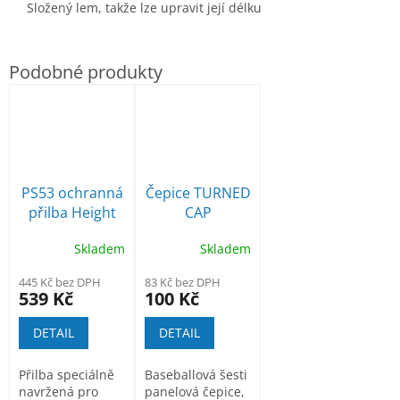
S
ložený lem, takže lze upravit její délku
PS53 ochranná
Čepice TURNED
přilba Height
CAP
Endurance pro
Skladem
Skladem
práci ve
výškách
445 Kč bez DPH
83 Kč bez DPH
539 Kč
100 Kč
DETAIL
DETAIL
Přilba speciálně
Baseballová šesti
navržená pro
panelová čepice,