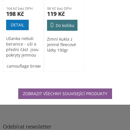
maskáčový
164 Kč bez DPH
98 Kč bez DPH
vzor
198 Kč
119 Kč
DETAIL
Do košíku
Ušanka neboli
Zimní kukla z
beranice - uši a
jemné fleecové
přední část jsou
látky 190gr
pokryty jemnou
umělou
kožešinou.
camouflage brown
camouflage petrol
ZOBRAZIT VŠECHNY SOUVISEJÍCÍ PRODUKTY
Z
á
p
a
Odebírat newsletter