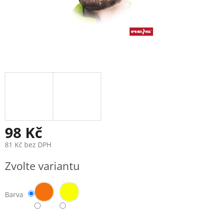
98 Kč
81 Kč bez DPH
Měrná
Zvolte variantu
cena:
Barva