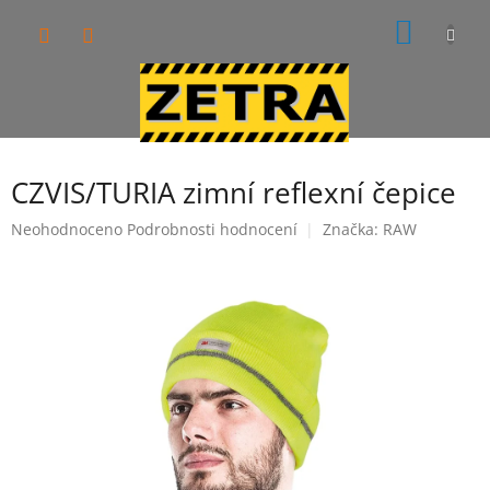
Přejít
NÁKUP
na
obsah
KOŠÍK
CZVIS/TURIA zimní reflexní čepice
Průměrné
Neohodnoceno
Podrobnosti hodnocení
Značka:
RAW
hodnocení
produktu
je
0,0
z
5
hvězdiček.