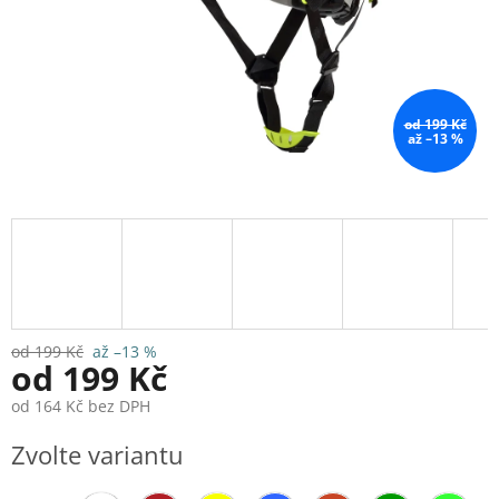
od 199 Kč
až –13 %
od 199 Kč
až –13 %
od
199 Kč
od
164 Kč
bez DPH
Měrná
Zvolte variantu
cena: