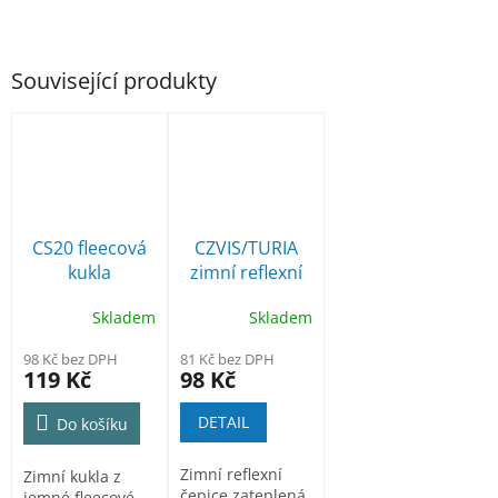
Související produkty
CS20 fleecová
CZVIS/TURIA
kukla
zimní reflexní
čepice
Skladem
Skladem
98 Kč bez DPH
81 Kč bez DPH
119 Kč
98 Kč
DETAIL
Do košíku
Zimní reflexní
Zimní kukla z
čepice zateplená
jemné fleecové