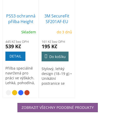
PS53 ochranná
3M SecureFit
přilba Height
SF201AF-EU
Endurance pro
ochranné brýle
Skladem
do 3 dnů
práci ve
- čiré
výškách
445 Kč bez DPH
161 Kč bez DPH
539 Kč
195 Kč
DETAIL
Do košíku
Přilba speciálně
Stylový, lehký
navržená pro
design (18–19 g) •
práci ve výškách.
Unikátní
Lehká, pohodlná,
postranice se
nenáročná, bez...
přizpůsobí široké
řadě...
ZOBRAZIT VŠECHNY PODOBNÉ PRODUKTY