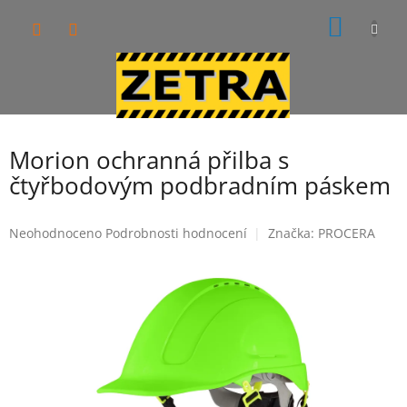
Přejít
NÁKUP
na
obsah
KOŠÍK
Morion ochranná přilba s
čtyřbodovým podbradním páskem
Průměrné
Neohodnoceno
Podrobnosti hodnocení
Značka:
PROCERA
hodnocení
produktu
je
0,0
z
5
hvězdiček.