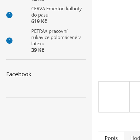
a
CERVA Emerton kalhoty
n
do pasu
e
619 Kč
l
PETRAX pracovní
rukavice polomáčené v
latexu
39 Kč
Facebook
Popis
Hod