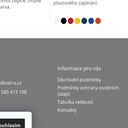
zimní čepice, tmavě
plastového zapínání.
arva.
Informace pro vás
Obchodní podmínky
a
@
zetra.cz
Podmínky ochrany osobních
 585 413 198
údajů
Tabulka velikostí
Kontakty
ouhlasím