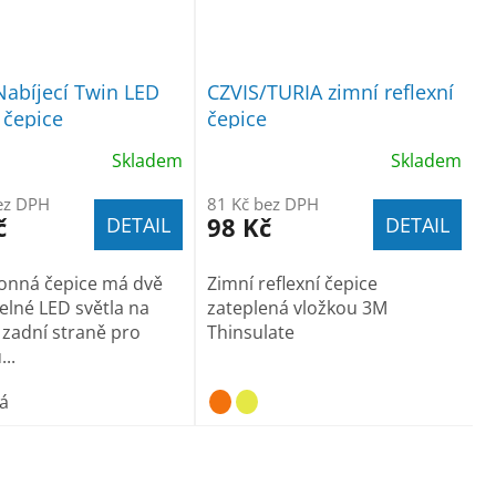
Nabíjecí Twin LED
CZVIS/TURIA zimní reflexní
 čepice
čepice
Skladem
Skladem
ez DPH
81 Kč bez DPH
č
98 Kč
DETAIL
DETAIL
onná čepice má dvě
Zimní reflexní čepice
lné LED světla na
zateplená vložkou 3M
 zadní straně pro
Thinsulate
..
á