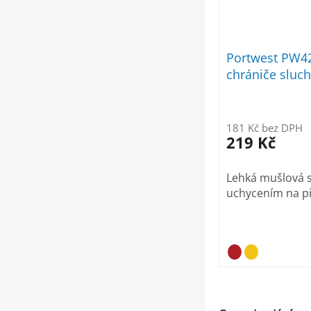
Portwest PW4
chrániče sluch
SNR 26dB
181 Kč bez DPH
219 Kč
Lehká mušlová s
uchycením na př