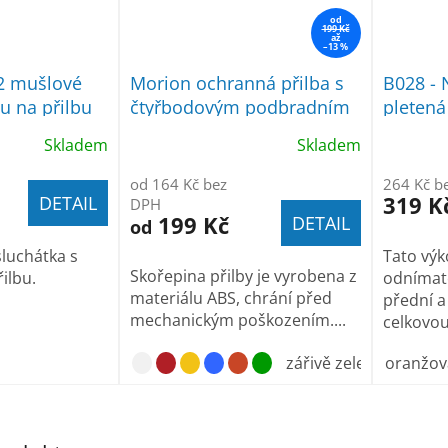
od
199 Kč
až
–13 %
2 mušlové
Morion ochranná přilba s
B028 - 
u na přilbu
čtyřbodovým podbradním
pletená
páskem
Skladem
Skladem
od 164 Kč bez
264 Kč b
319 K
DETAIL
DPH
199 Kč
DETAIL
od
luchátka s
Tato výk
Skořepina přilby je vyrobena z
ilbu.
odnímate
materiálu ABS, chrání před
přední a
mechanickým poškozením....
celkovou.
zářivě zelená
oranžov