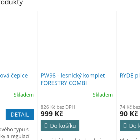
produkty
ová čepice
PW98 - lesnický komplet
RYDE pl
FORESTRY COMBI
Skladem
Skladem
826 Kč bez DPH
74 Kč be
999 Kč
90 Kč
DETAIL
Do košíku
Do 
ového typu s
ky a regulací