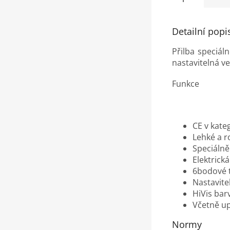
Detailní popi
Přilba speciál
nastavitelná v
Funkce
CE v kateg
Lehké a r
Speciálně
Elektrick
6bodové t
Nastavite
HiVis bar
Včetně u
Normy