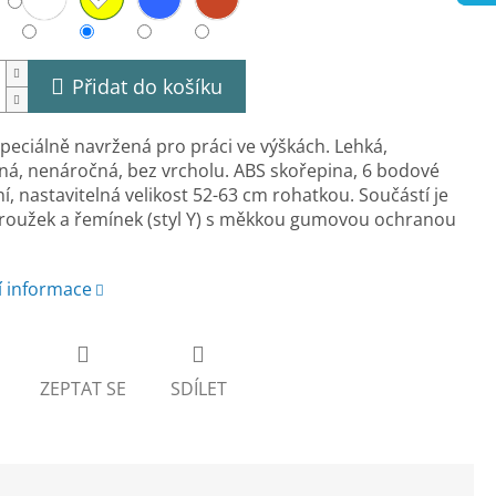
Přidat do košíku
speciálně navržená pro práci ve výškách. Lehká,
á, nenáročná, bez vrcholu. ABS skořepina, 6 bodové
í, nastavitelná velikost 52-63 cm rohatkou. Součástí je
roužek a řemínek (styl Y) s měkkou gumovou ochranou
í informace
ZEPTAT SE
SDÍLET