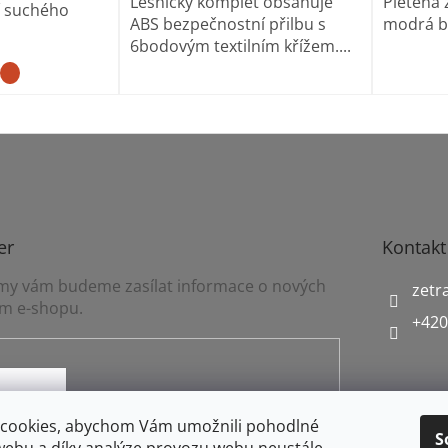
Lesnický komplet obsahuje
Pletená 
í suchého
ABS bezpečnostní přilbu s
modrá b
6bodovým textilním křížem....
er
Kontakt
a my vám budeme zasílat informace o nových
zetr
m e-shopu.
+420
mínkami ochrany osobních údajů
cookies, abychom Vám umožnili pohodlné
S