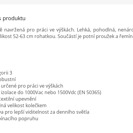
s produktu
ně navržená pro práci ve výškách. Lehká, pohodlná, nenár
elikost 52-63 cm rohatkou. Součástí je potní proužek a řem
orii 3
obustní
 určené pro práci ve výškách
á izolace do 1000Vac nebo 1500Vdc (EN 50365)
extilní upevnění
lná velikost kolečkem
va pro lepší viditelnost za denního světla
pínacího popruhu