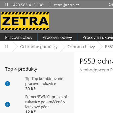
Přejít
O
+420 585 413 198
zetra@zetra.cz
na
obsah
Pracovní obuv
Pracovní oděvy
Pracovní rukavi
Ochranné pomůcky
Ochrana hlavy
PS53
Domů
P
PS53 ochr
o
s
Top 4 produkty
Průměrné
Neohodnoceno
P
t
hodnocení
r
Tip Top kombinované
produktu
pracovní rukavice
a
je
30 Kč
n
0,0
n
Fomer/RWNYL pracovní
z
rukavice polomáčené v
í
5
latexové pěně
hvězdiček.
p
12 Kč