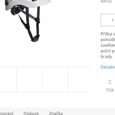
Barva
Přilba 
pohodln
zavěšen
potní p
brady.
Detailn
TISK
nocení
Diskuze
Značka