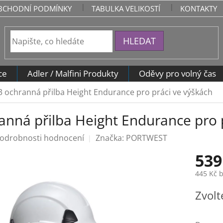
BCHODNÍ PODMÍNKY
TABULKA VELIKOSTÍ
KONTAKTY
HLEDAT
ce
Adler / Malfini Produkty
Oděvy pro volný čas
 ochranná přilba Height Endurance pro práci ve výškách
anná přilba Height Endurance pro 
odrobnosti hodnocení
Značka:
PORTWEST
539
445 Kč 
Měrná
Zvolt
cena: