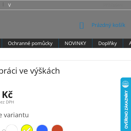
VRÁCENÍ ZBOŽÍ - VZOROVÝ FORMULÁŘ PRO ODSTOUPENÍ 
Přihlášení
NÁKUPNÍ
Prázdný košík
KOŠÍK
Ochranné pomůcky
NOVINKY
Doplňky
práci ve výškách
 Kč
bez DPH
e variantu