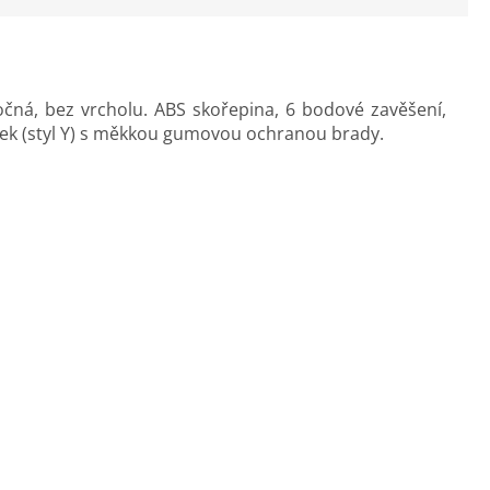
očná, bez vrcholu. ABS skořepina, 6 bodové zavěšení,
ínek (styl Y) s měkkou gumovou ochranou brady.