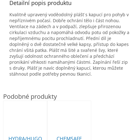
Detailní popis produktu
Kvalitně upravený voděodolný plášť s kapucí pro pohyb v
nepříznivém počasí.
Dobře ochrání tělo i část nohou.
Ventilace na zádech a v podpaží, zlepšuje přirozenou
cirkulaci vzduchu a napomáhá odvodu potu od pokožky a
nepříjemnému pocitu prochladnutí. Přední díl je
doplněný o dvě dostatečně velké kapsy, přístup do kapes
chrání všitá patka.
Plášť má šité a svařené švy, které
zvyšují odolnost ochranného oblečení a předchází
pronikání vlhkosti namáhanými částmi. Zapínání řeší zip
s druky. Plášť je navíc doplněný kapucí, kterou můžete
stáhnout podle potřeby pevnou tkanicí.
HYDRA/HUGO
CHEMSAFE