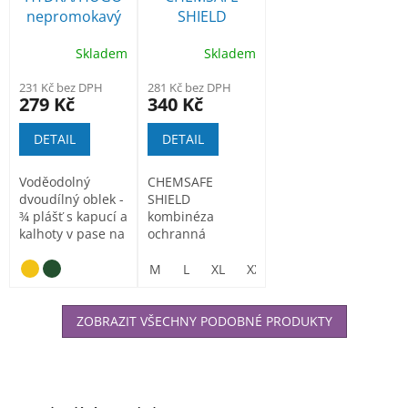
nepromokavý
SHIELD
oblek
kombinéza
Skladem
Skladem
231 Kč bez DPH
281 Kč bez DPH
279 Kč
340 Kč
DETAIL
DETAIL
Voděodolný
CHEMSAFE
dvoudílný oblek -
SHIELD
¾ plášť s kapucí a
kombinéza
kalhoty v pase na
ochranná
gumu. Všechny...
antistatická
kombinéza s
M
L
XL
XXL
kapucí s
nepropustnou...
ZOBRAZIT VŠECHNY PODOBNÉ PRODUKTY