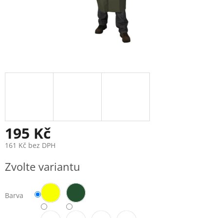
195 Kč
161 Kč bez DPH
Měrná
Zvolte variantu
cena:
Barva