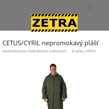
Přejít
NÁKUP
na
obsah
KOŠÍK
CETUS/CYRIL nepromokavý plášť
Průměrné
Neohodnoceno
Podrobnosti hodnocení
Značka:
CERVA
hodnocení
produktu
je
0,0
z
5
hvězdiček.