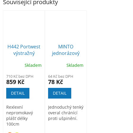
Související produkty
H442 Portwest
MINTO
výstražný
jednorázový
nepromokavý
overal
Skladem
Skladem
plášť
710 Kč bez DPH
64 Kč bez DPH
859 Kč
78 Kč
DETAIL
DETAIL
Rexlexní
Jednoduchý tenký
nepromokavý
overal chránící
plášť délky
proti ušpinění.
100cm