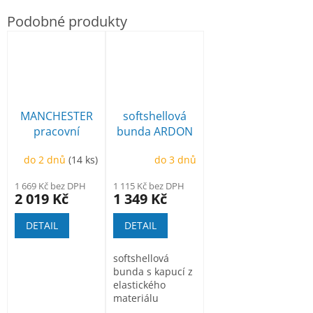
MANCHESTER
softshellová
pracovní
bunda ARDON
poloholeňová
Creatron
do 2 dnů
(14 ks)
do 3 dnů
1 669 Kč bez DPH
1 115 Kč bez DPH
2 019 Kč
1 349 Kč
DETAIL
DETAIL
softshellová
bunda s kapucí z
elastického
materiálu
ElasticTech®Flexi,