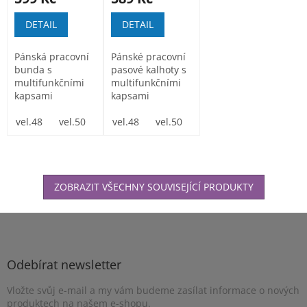
DETAIL
DETAIL
Pánská pracovní
Pánské pracovní
bunda s
pasové kalhoty s
multifunkčními
multifunkčními
kapsami
kapsami
Monterková
Monterkové
bunda zhotovená
vel.48
vel.50
vel.52
kalhoty do pasu...
vel.48
vel.54
vel.50
vel.56
vel.52
vel.58
vel.54
vel.60
vel.
z tkaniny...
ZOBRAZIT VŠECHNY SOUVISEJÍCÍ PRODUKTY
Z
á
p
a
Odebírat newsletter
t
Vložte svůj e-mail a my vám budeme zasílat informace o nových
í
produktech na našem e-shopu.