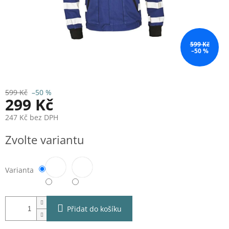
599 Kč
–50 %
599 Kč
–50 %
299 Kč
247 Kč bez DPH
Měrná
Zvolte variantu
cena:
Varianta
Přidat do košíku