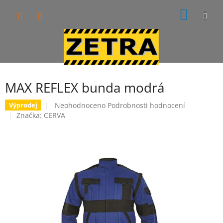
Přejít
NÁKUP
na
obsah
KOŠÍK
MAX REFLEX bunda modrá
Průměrné
Neohodnoceno
Podrobnosti hodnocení
Výprodej
hodnocení
Značka:
CERVA
produktu
je
0,0
z
5
hvězdiček.