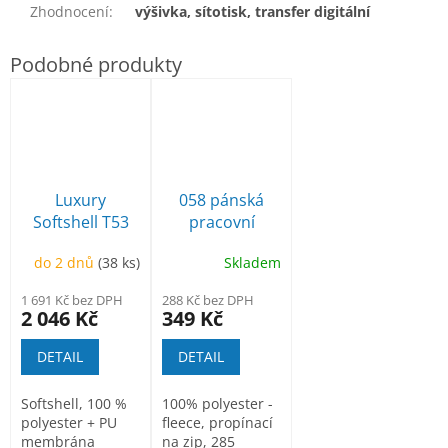
Zhodnocení
:
výšivka, sítotisk, transfer digitální
Luxury
058 pánská
Softshell T53
pracovní
Softshellová
mikina fleece
do 2 dnů
(38 ks)
Skladem
bunda unisex
1 691 Kč bez DPH
288 Kč bez DPH
2 046 Kč
349 Kč
DETAIL
DETAIL
Softshell, 100 %
100% polyester -
polyester + PU
fleece, propínací
membrána
na zip, 285