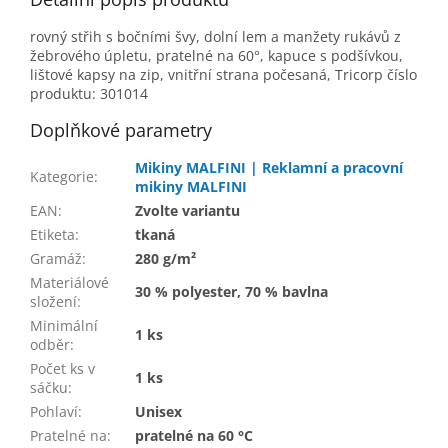
rovný střih s bočními švy, dolní lem a manžety rukávů z
žebrového úpletu, pratelné na 60°, kapuce s podšívkou,
lištové kapsy na zip, vnitřní strana počesaná, Tricorp číslo
produktu: 301014
Doplňkové parametry
Mikiny MALFINI | Reklamní a pracovní
Kategorie
:
mikiny MALFINI
EAN
:
Zvolte variantu
Etiketa
:
tkaná
Gramáž
:
280 g/m²
Materiálové
30 % polyester, 70 % bavlna
složení
:
Minimální
1 ks
odběr
:
Počet ks v
1 ks
sáčku
:
Pohlaví
:
Unisex
Pratelné na
:
pratelné na 60 °C