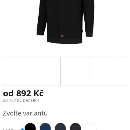
od
892 Kč
od
737 Kč
bez DPH
Měrná
Zvolte variantu
cena: