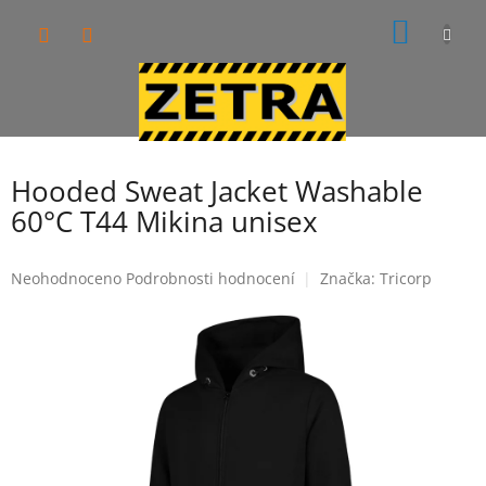
Přejít
NÁKUP
na
obsah
KOŠÍK
Hooded Sweat Jacket Washable
60°C T44 Mikina unisex
Průměrné
Neohodnoceno
Podrobnosti hodnocení
Značka:
Tricorp
hodnocení
produktu
je
0,0
z
5
hvězdiček.