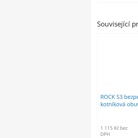
Související 
ROCK S3 bezp
kotníková obu
1 115 Kč bez
DPH