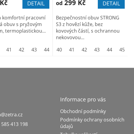
 Kč
299 Kč
od
DETAIL
DETAIL
 a komfortní pracovní
Bezpečnostní obuv STRONG
vá obuv s pryžovým
S3 z hovězí kůže, bez
, termoplastickou...
kovových částí, s ochrannou
nekovovou...
.7 (41)
41
42
vel.8 (42)
43
44
vel.9 (43)
45
40
46
41
vel.9 1/2(44)
47
42
48
43
44
vel.10 (45)
45
Informace pro vás
Obchodní podmínky
a
@
zetra.cz
Podmínky ochrany osobních
 585 413 198
údajů