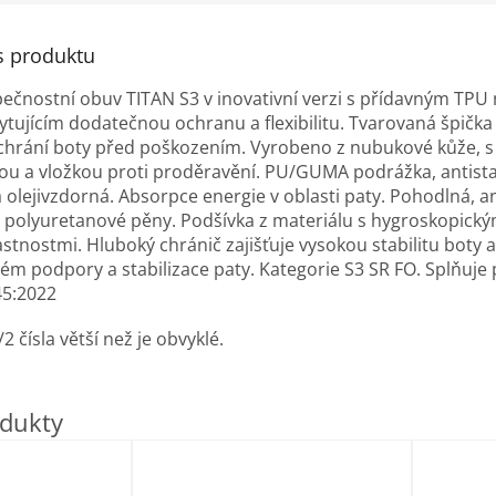
s produktu
čnostní obuv TITAN S3 v inovativní verzi s přídavným TPU
ytujícím dodatečnou ochranu a flexibilitu. Tvarovaná špičk
a chrání boty před poškozením. Vyrobeno z nubukové kůže, 
ou a vložkou proti proděravění. PU/GUMA podrážka, antista
a olejivzdorná. Absorpce energie v oblasti paty. Pohodlná, 
ly polyuretanové pěny. Podšívka z materiálu s hygroskopický
astnostmi. Hluboký chránič zajišťuje vysokou stabilitu boty a
tém podpory a stabilizace paty. Kategorie S3 SR FO. Splňuje
5:2022
2 čísla větší než je obvyklé.