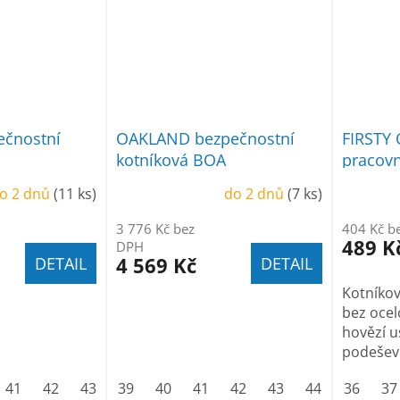
čnostní
OAKLAND bezpečnostní
FIRSTY 
kotníková BOA
pracovn
o 2 dnů
(11 ks)
do 2 dnů
(7 ks)
3 776 Kč bez
404 Kč b
489 K
DPH
4 569 Kč
DETAIL
DETAIL
Kotníko
bez ocel
hovězí 
podešev.
41
42
43
44
39
45
40
46
41
47
42
48
43
44
45
36
46
37