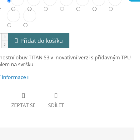
t
Přidat do košíku
ostní obuv TITAN S3 v inovativní verzi s přídavným TPU
álem na svršku
í informace
ZEPTAT SE
SDÍLET