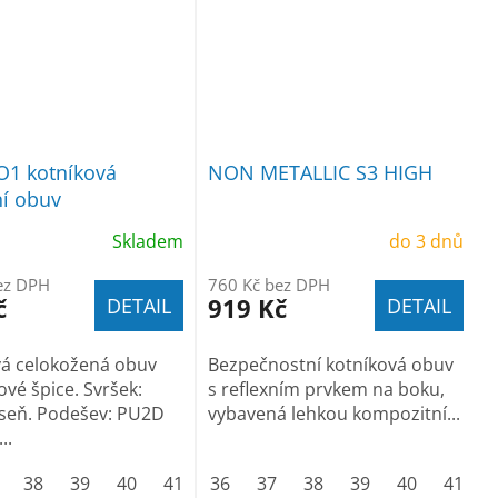
O1 kotníková
NON METALLIC S3 HIGH
í obuv
Skladem
do 3 dnů
ez DPH
760 Kč bez DPH
č
919 Kč
DETAIL
DETAIL
vá celokožená obuv
Bezpečnostní kotníková obuv
ové špice. Svršek:
s reflexním prvkem na boku,
useň. Podešev: PU2D
vybavená lehkou kompozitní...
..
47
38
48
39
40
41
42
36
43
37
44
38
45
39
46
40
47
41