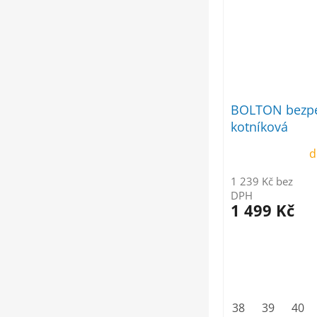
BOLTON bezpe
kotníková
d
1 239 Kč bez
DPH
1 499 Kč
38
39
40