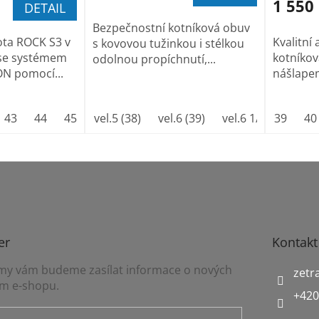
1 550
DETAIL
Bezpečnostní kotníková obuv
ota ROCK S3 v
Kvalitní
s kovovou tužinkou i stélkou
i se systémem
kotníko
odolnou propíchnutí,...
N pomocí...
nášlapem
43
44
45
46
vel.5 (38)
vel.6 (39)
vel.6 1/2(40)
39
vel
40
er
Kontakt
a my vám budeme zasílat informace o nových
zetr
m e-shopu.
+420