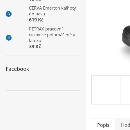
a
CERVA Emerton kalhoty
n
do pasu
e
619 Kč
l
PETRAX pracovní
rukavice polomáčené v
latexu
39 Kč
Facebook
Popis
Hod