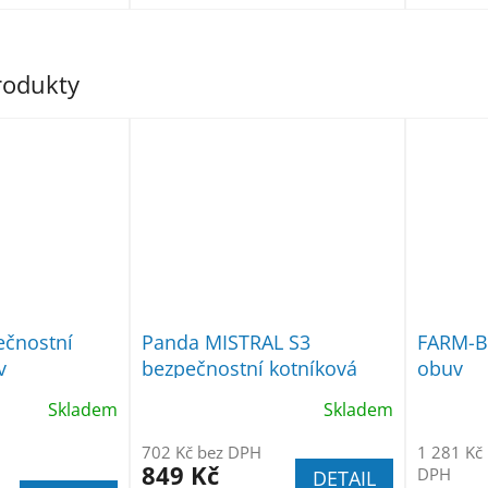
produkty
ečnostní
Panda MISTRAL S3
FARM-B 
v
bezpečnostní kotníková
obuv
obuv
Skladem
Skladem
702 Kč bez DPH
1 281 Kč
849 Kč
DPH
DETAIL