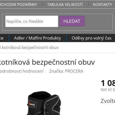
BCHODNÍ PODMÍNKY
TABULKA VELIKOSTÍ
KONTAKTY
HLEDAT
ce
Adler / Malfini Produkty
Oděvy pro volný čas
3 kotníková bezpečnostní obuv
kotníková bezpečnostní obuv
odrobnosti hodnocení
Značka:
PROCERA
1 0
900 Kč 
Měrná
Zvolt
cena: