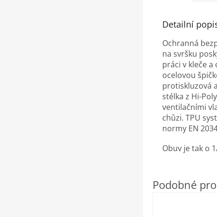
Detailní popi
Ochranná bezpe
na svršku posk
práci v kleče 
ocelovou špičk
protiskluzová 
stélka z Hi-Po
ventilačními vl
chůzi. TPU sys
normy EN 2034
Obuv je tak o 1/