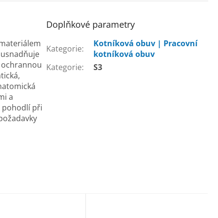
Doplňkové parametry
 materiálem
Kotníková obuv | Pracovní
Kategorie
:
a usnadňuje
kotníková obuv
s ochrannou
Kategorie
:
S3
tická,
anatomická
mi a
 pohodlí při
 požadavky