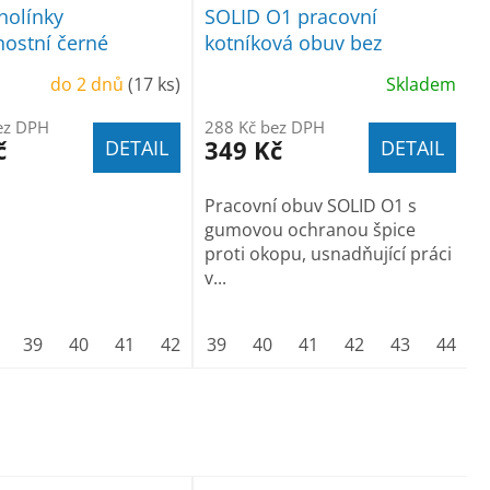
holínky
SOLID O1 pracovní
ostní černé
kotníková obuv bez
ocelové špice
do 2 dnů
(17 ks)
Skladem
ez DPH
288 Kč bez DPH
č
349 Kč
DETAIL
DETAIL
Pracovní obuv SOLID O1 s
gumovou ochranou špice
proti okopu, usnadňující práci
v...
39
40
41
42
43
39
44
40
45
41
46
42
47
43
48
44