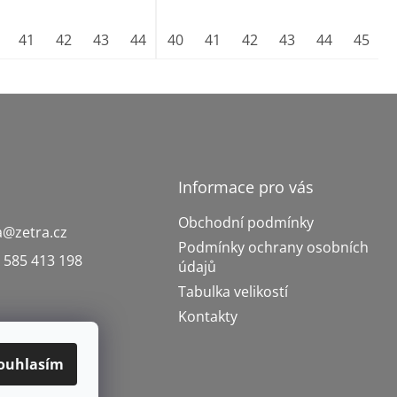
41
42
43
44
45
40
46
41
47
42
43
44
45
Informace pro vás
Obchodní podmínky
a
@
zetra.cz
Podmínky ochrany osobních
 585 413 198
údajů
Tabulka velikostí
Kontakty
ouhlasím