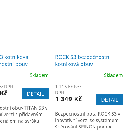
3 kotníková
ROCK S3 bezpečnostní
ostní obuv
kotníková obuv
Skladem
Skladem
ez DPH
1 115 Kč bez
 Kč
DPH
DETAIL
1 349 Kč
DETAIL
stní obuv TITAN S3 v
Bezpečnostní bota ROCK S3 v
ní verzi s přídavným
inovativní verzi se systémem
eriálem na svršku
šněrování SPINON pomocí...