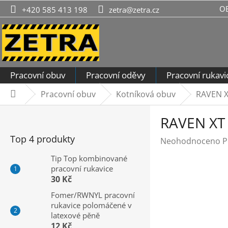
Přejít
O
+420 585 413 198
zetra@zetra.cz
na
obsah
Pracovní obuv
Pracovní oděvy
Pracovní rukavi
Pracovní obuv
Kotníková obuv
RAVEN X
Domů
P
RAVEN XT 
o
s
Top 4 produkty
Průměrné
Neohodnoceno
P
t
hodnocení
r
Tip Top kombinované
produktu
pracovní rukavice
a
je
30 Kč
n
0,0
n
Fomer/RWNYL pracovní
z
rukavice polomáčené v
í
5
latexové pěně
hvězdiček.
p
12 Kč