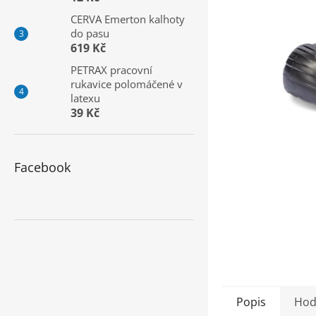
a
CERVA Emerton kalhoty
n
do pasu
e
619 Kč
l
PETRAX pracovní
rukavice polomáčené v
latexu
39 Kč
Facebook
Popis
Hod