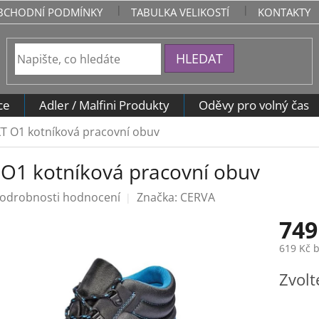
BCHODNÍ PODMÍNKY
TABULKA VELIKOSTÍ
KONTAKTY
HLEDAT
ce
Adler / Malfini Produkty
Oděvy pro volný čas
T O1 kotníková pracovní obuv
O1 kotníková pracovní obuv
odrobnosti hodnocení
Značka:
CERVA
749
619 Kč 
Měrná
Zvolt
cena: