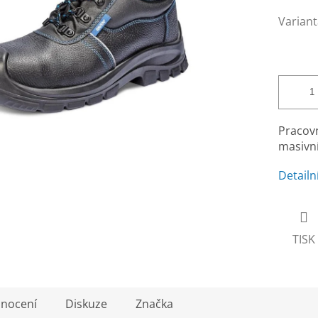
Variant
Pracovn
masivní
Detailn
TISK
nocení
Diskuze
Značka