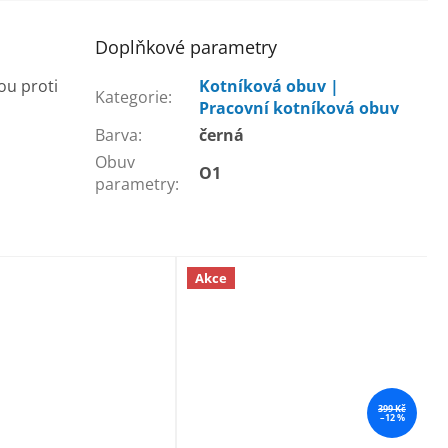
Doplňkové parametry
ou proti
Kotníková obuv |
Kategorie
:
Pracovní kotníková obuv
Barva
:
černá
Obuv
O1
parametry
:
Akce
399 Kč
–12 %