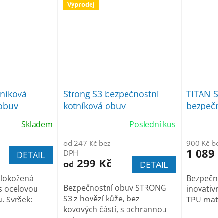
Výprodej
tníková
Strong S3 bezpečnostní
TITAN S
obuv
kotníková obuv
bezpečn
Skladem
Poslední kus
od 247 Kč bez
900 Kč b
1 089
DPH
DETAIL
299 Kč
od
DETAIL
elokožená
Bezpečno
Bezpečnostní obuv STRONG
s ocelovou
inovativ
S3 z hovězí kůže, bez
u. Svršek:
TPU mat
kovových částí, s ochrannou