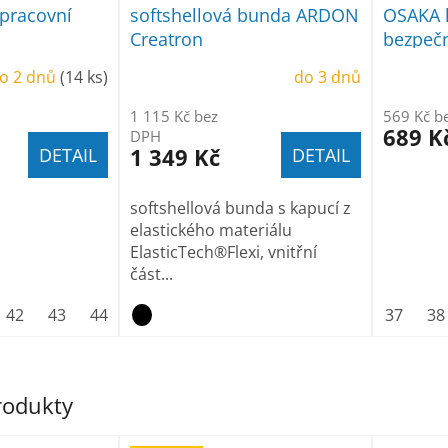
pracovní
softshellová bunda ARDON
OSAKA 
Creatron
bezpečn
o 2 dnů
(14 ks)
do 3 dnů
1 115 Kč bez
569 Kč b
689 K
DPH
1 349 Kč
DETAIL
DETAIL
softshellová bunda s kapucí z
elastického materiálu
ElasticTech®Flexi, vnitřní
část...
42
43
44
45
46
47
37
38
produkty