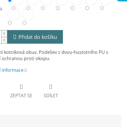
a
Přidat do košíku
í kotníková obuv. Podešev z dvou-hustotního PU s
 ochranou proti okopu.
í informace
ZEPTAT SE
SDÍLET