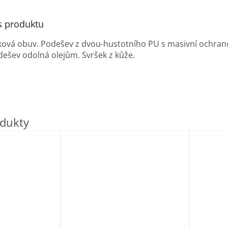
s produktu
ková obuv. Podešev z dvou-hustotního PU s masivní ochran
ešev odolná olejům. Svršek z kůže.