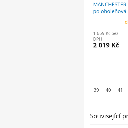
MANCHESTER 
poloholeňová
d
1 669 Kč bez
DPH
2 019 Kč
39
40
41
Související 