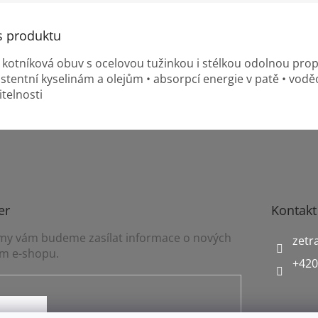
s produktu
 kotníková obuv s ocelovou tužinkou i stélkou odolnou prop
stentní kyselinám a olejům • absorpcí energie v patě • vod
itelnosti
er
Kontakt
a my vám budeme zasílat informace o nových
zetr
m e-shopu.
+420