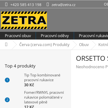
Přejít
O
+420 585 413 198
zetra@zetra.cz
na
obsah
Pracovní obuv
Pracovní oděvy
Pracovní rukavi
Červa (cerva.com) Produkty
Obuv
Kotn
Domů
P
ORSETTO S
o
s
Top 4 produkty
Průměrné
Neohodnoceno
P
t
hodnocení
r
Tip Top kombinované
produktu
pracovní rukavice
a
je
30 Kč
n
0,0
n
Fomer/RWNYL pracovní
z
rukavice polomáčené v
í
5
latexové pěně
hvězdiček.
p
12 Kč