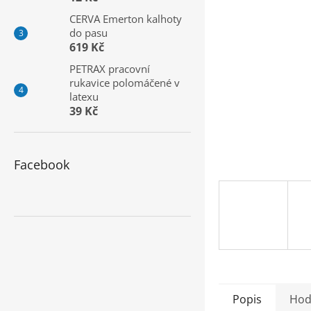
a
CERVA Emerton kalhoty
n
do pasu
e
619 Kč
l
PETRAX pracovní
rukavice polomáčené v
latexu
39 Kč
Facebook
Popis
Hod