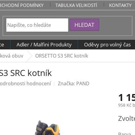
BCHODNÍ PODMÍNKY
TABULKA VELIKOSTÍ
KONTAKTY
HLEDAT
ce
Adler / Malfini Produkty
Oděvy pro volný čas
íková obuv
ORSETTO S3 SRC kotník
3 SRC kotník
odrobnosti hodnocení
Značka:
PAND
1 1
958 Kč 
Měrná
Zvolt
cena:
Barva