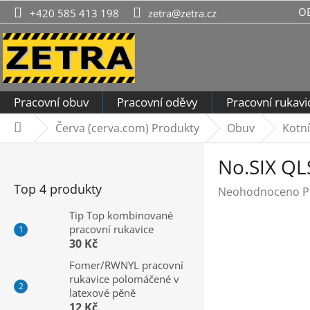
Přejít
O
+420 585 413 198
zetra@zetra.cz
na
obsah
Pracovní obuv
Pracovní oděvy
Pracovní rukavi
Červa (cerva.com) Produkty
Obuv
Kotn
Domů
P
No.SIX QL
o
s
Top 4 produkty
Průměrné
Neohodnoceno
P
t
hodnocení
r
Tip Top kombinované
produktu
pracovní rukavice
a
je
30 Kč
n
0,0
n
Fomer/RWNYL pracovní
z
rukavice polomáčené v
í
5
latexové pěně
hvězdiček.
p
12 Kč