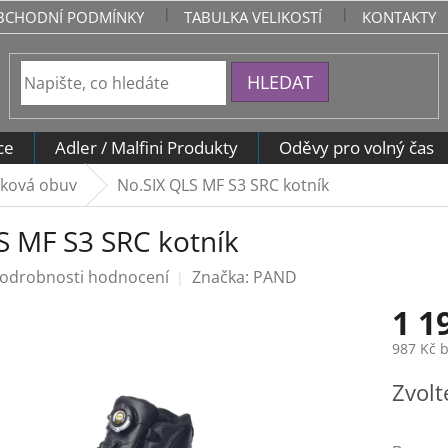
BCHODNÍ PODMÍNKY
TABULKA VELIKOSTÍ
KONTAKTY
HLEDAT
ce
Adler / Malfini Produkty
Oděvy pro volný čas
íková obuv
No.SIX QLS MF S3 SRC kotník
S MF S3 SRC kotník
odrobnosti hodnocení
Značka:
PAND
1 1
987 Kč 
Měrná
Zvolt
cena: