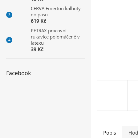
a
CERVA Emerton kalhoty
n
do pasu
e
619 Kč
l
PETRAX pracovní
rukavice polomáčené v
latexu
39 Kč
Facebook
Popis
Hod