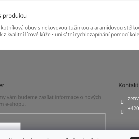
s produktu
 kotníková obuv s nekovovou tužinkou a aramidovou stélko
 z kvalitní lícové kůže • unikátní rychlozapínání pomocí kol
er
Kontakt
a my vám budeme zasílat informace o nových
zetr
m e-shopu.
+420
mínkami ochrany osobních údajů