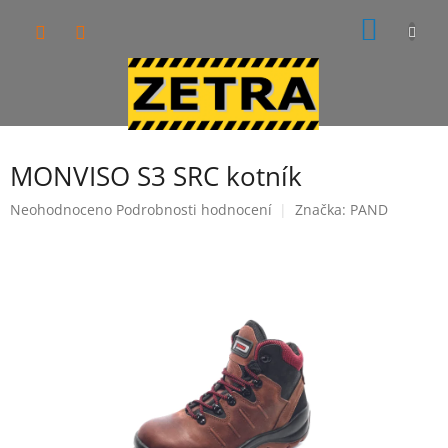
Přejít
NÁKUP
na
obsah
KOŠÍK
MONVISO S3 SRC kotník
Průměrné
Neohodnoceno
Podrobnosti hodnocení
Značka:
PAND
hodnocení
produktu
je
0,0
z
5
hvězdiček.