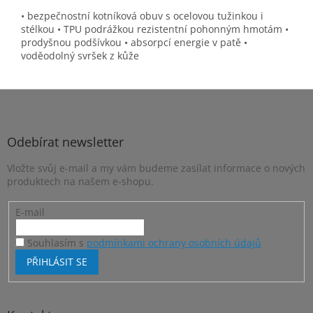
• bezpečnostní kotníková obuv s ocelovou tužinkou i
stélkou • TPU podrážkou rezistentní pohonným hmotám •
prodyšnou podšívkou • absorpcí energie v patě •
voděodolný svršek z kůže
Z
á
p
a
Odebírat newsletter
t
Vložte svůj e-mail a my vám budeme zasílat informace o nových
í
produktech na našem e-shopu.
E-mail
Souhlasím s
podmínkami ochrany osobních údajů
PŘIHLÁSIT SE