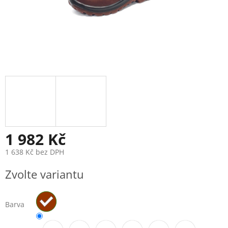
1 982 Kč
1 638 Kč bez DPH
Měrná
Zvolte variantu
cena:
Barva