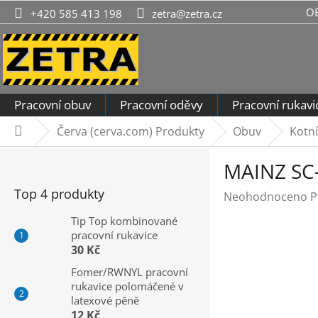
Přejít
O
+420 585 413 198
zetra@zetra.cz
na
obsah
Pracovní obuv
Pracovní oděvy
Pracovní rukavi
Červa (cerva.com) Produkty
Obuv
Kotn
Domů
P
MAINZ SC-
o
s
Top 4 produkty
Průměrné
Neohodnoceno
P
t
hodnocení
r
Tip Top kombinované
produktu
pracovní rukavice
a
je
30 Kč
n
0,0
n
Fomer/RWNYL pracovní
z
rukavice polomáčené v
í
5
latexové pěně
hvězdiček.
p
12 Kč