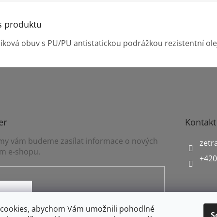
s produktu
íková obuv s PU/PU antistatickou podrážkou rezistentní olej
er
Kontakt
a my vám budeme zasílat informace o nových
zetr
m e-shopu.
+420
mínkami ochrany osobních údajů
cookies, abychom Vám umožnili pohodlné
S