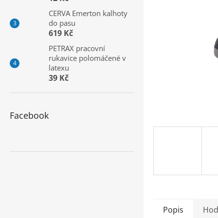
a
CERVA Emerton kalhoty
n
do pasu
e
619 Kč
l
PETRAX pracovní
rukavice polomáčené v
latexu
39 Kč
Facebook
Popis
Hod