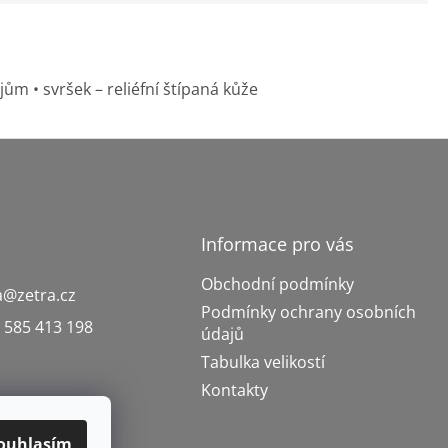
ům • svršek – reliéfní štípaná kůže
Informace pro vás
Obchodní podmínky
a
@
zetra.cz
Podmínky ochrany osobních
 585 413 198
údajů
Tabulka velikostí
Kontakty
ouhlasím