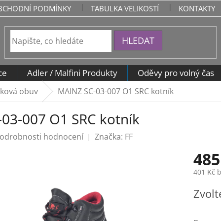
BCHODNÍ PODMÍNKY
TABULKA VELIKOSTÍ
KONTAKTY
HLEDAT
ce
Adler / Malfini Produkty
Oděvy pro volný čas
íková obuv
MAINZ SC-03-007 O1 SRC kotník
03-007 O1 SRC kotník
odrobnosti hodnocení
Značka:
FF
485
401 Kč 
Měrná
Zvolt
cena: