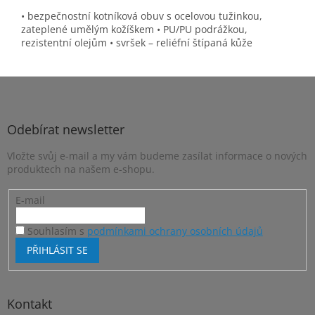
• bezpečnostní kotníková obuv s ocelovou tužinkou,
zateplené umělým kožíškem • PU/PU podrážkou,
rezistentní olejům • svršek – reliéfní štípaná kůže
Z
á
p
a
Odebírat newsletter
t
Vložte svůj e-mail a my vám budeme zasílat informace o nových
í
produktech na našem e-shopu.
E-mail
Souhlasím s
podmínkami ochrany osobních údajů
PŘIHLÁSIT SE
Kontakt