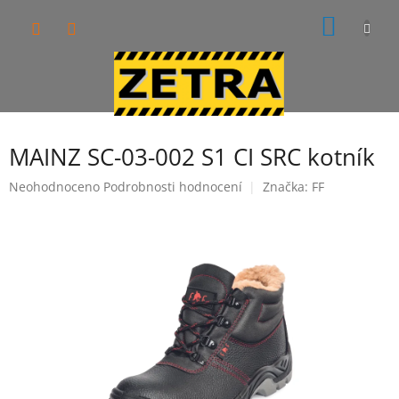
Přejít
NÁKUP
na
obsah
KOŠÍK
MAINZ SC-03-002 S1 CI SRC kotník
Průměrné
Neohodnoceno
Podrobnosti hodnocení
Značka:
FF
hodnocení
produktu
je
0,0
z
5
hvězdiček.