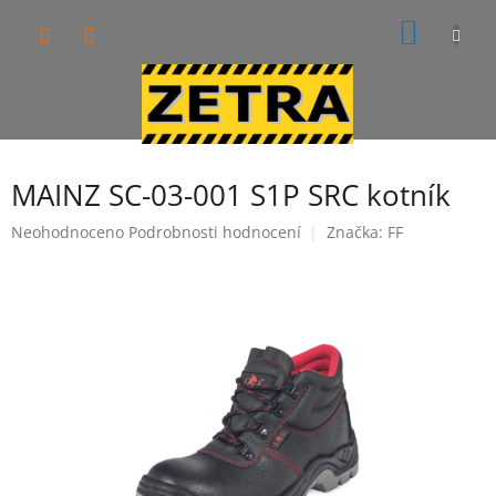
Přejít
NÁKUP
na
obsah
KOŠÍK
MAINZ SC-03-001 S1P SRC kotník
Průměrné
Neohodnoceno
Podrobnosti hodnocení
Značka:
FF
hodnocení
produktu
je
0,0
z
5
hvězdiček.