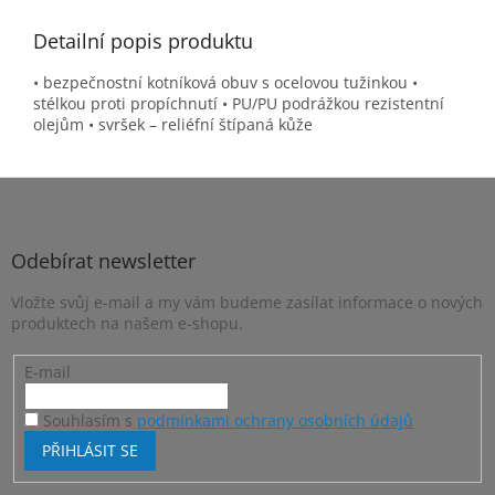
Detailní popis produktu
• bezpečnostní kotníková obuv s ocelovou tužinkou •
stélkou proti propíchnutí • PU/PU podrážkou rezistentní
olejům • svršek – reliéfní štípaná kůže
Z
á
p
a
Odebírat newsletter
t
Vložte svůj e-mail a my vám budeme zasílat informace o nových
í
produktech na našem e-shopu.
E-mail
Souhlasím s
podmínkami ochrany osobních údajů
PŘIHLÁSIT SE