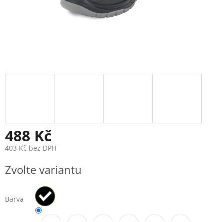
488 Kč
403 Kč bez DPH
Měrná
Zvolte variantu
cena:
Barva