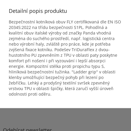
Detailní popis produktu
Bezpečnostní kotníková obuv FLY certifikovaná dle EN ISO
20345:2022 na třídu bezpečnosti S1PL. Pohodlná a
kvalitní obuv italské výroby od značky Panda vhodná
zejména do suchého prostředí, např. logistická centra
nebo výrobní haly, zvláště pro práce, kde je potřeba
zvýšená fixace kotníku. Podešev TriDuraFlex z dvou-
hustotního PU zpevněním z TPU v oblasti paty poskytne
komfort při nošení i při vyzouvání i lepší absorpci
energie. Kompozitní stélka proti propichu typu S,
hliníková bezpečnostní tužinka. "Ladder grip" v oblasti
klenby umožňující bezpečný pohyb při lezení po
žebříčku. Lehký a prodyšný textilní svršek zpevněný
vrstvou TPU v oblasti špičky, která zaručí vyšší úroveň
odolnosti proti oděru.
Z
á
p
a
Odebírat newsletter