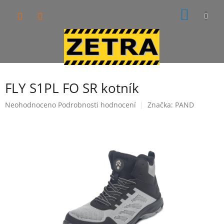
Přejít
NÁKUP
na
obsah
KOŠÍK
FLY S1PL FO SR kotník
Průměrné
Neohodnoceno
Podrobnosti hodnocení
Značka:
PAND
hodnocení
produktu
je
0,0
z
5
hvězdiček.