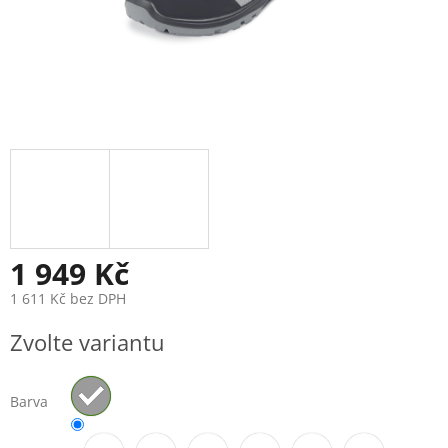
1 949 Kč
1 611 Kč bez DPH
Měrná
Zvolte variantu
cena:
Barva