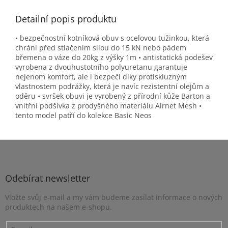
Detailní popis produktu
• bezpečnostní kotníková obuv s ocelovou tužinkou, která
chrání před stlačením silou do 15 kN nebo pádem
břemena o váze do 20kg z výšky 1m • antistatická podešev
vyrobena z dvouhustotního polyuretanu garantuje
nejenom komfort, ale i bezpečí díky protiskluzným
vlastnostem podrážky, která je navíc rezistentní olejům a
oděru • svršek obuvi je vyrobený z přírodní kůže Barton a
vnitřní podšívka z prodyšného materiálu Airnet Mesh •
tento model patří do kolekce Basic Neos
Z
á
p
a
Odebírat newsletter
t
Vložte svůj e-mail a my vám budeme zasílat informace o nových
í
produktech na našem e-shopu.