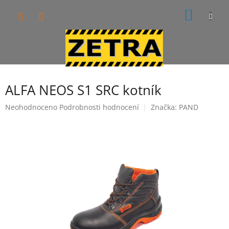
Přejít
NÁKUP
na
obsah
KOŠÍK
ALFA NEOS S1 SRC kotník
Průměrné
Neohodnoceno
Podrobnosti hodnocení
Značka:
PAND
hodnocení
produktu
je
0,0
z
5
hvězdiček.