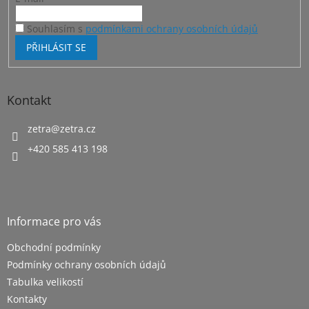
y
v
Souhlasím s
podmínkami ochrany osobních údajů
ý
PŘIHLÁSIT SE
p
i
s
u
Kontakt
zetra
@
zetra.cz
+420 585 413 198
Informace pro vás
Obchodní podmínky
Podmínky ochrany osobních údajů
Tabulka velikostí
Kontakty