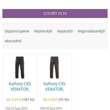
OTEVŘÍT FILTR
Ř
a
Doporučujeme
Nejlevnější
Nejdražší
Nejprodávanější
z
e
Abecedně
n
í
V
p
ý
r
p
o
i
d
s
u
p
Kalhoty CXS
Kalhoty CXS
k
r
VENATOR,
VENATOR,
t
o
pánské s
pánské s
ů
d
do 3 dnů
(187 ks)
do 3 dnů
(55 ks)
odepínacími
odepínacími
u
nohavicemi,
nohavicemi,
766 Kč bez DPH
766 Kč bez DPH