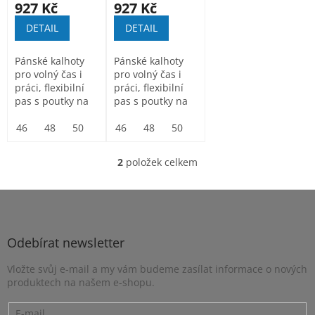
k
černé
khaki
927 Kč
927 Kč
t
DETAIL
DETAIL
ů
Pánské kalhoty
Pánské kalhoty
pro volný čas i
pro volný čas i
práci, flexibilní
práci, flexibilní
pas s poutky na
pas s poutky na
opasek, přední
opasek, přední
kapsy,...
46
48
50
52
kapsy,...
46
54
48
56
50
58
52
60
54
62
56
64
58
2
položek celkem
O
v
l
Z
á
á
d
p
a
a
Odebírat newsletter
c
t
í
Vložte svůj e-mail a my vám budeme zasílat informace o nových
í
p
produktech na našem e-shopu.
r
v
k
E-mail