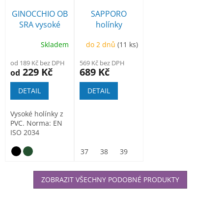
GINOCCHIO OB
SAPPORO
SRA vysoké
holínky
holínky PVC
bezpečnostní
Skladem
do 2 dnů
(11 ks)
žluté
od 189 Kč bez DPH
569 Kč bez DPH
229 Kč
689 Kč
od
DETAIL
DETAIL
Vysoké holínky z
PVC. Norma: EN
ISO 2034
37
38
39
40
41
42
43
ZOBRAZIT VŠECHNY PODOBNÉ PRODUKTY