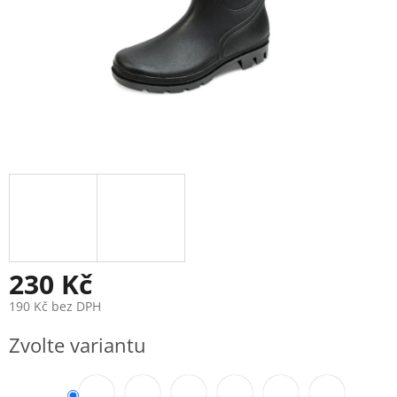
230 Kč
190 Kč bez DPH
Měrná
Zvolte variantu
cena: