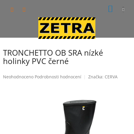
Přejít
NÁKUP
na
obsah
KOŠÍK
TRONCHETTO OB SRA nízké
holinky PVC černé
Průměrné
Neohodnoceno
Podrobnosti hodnocení
Značka:
CERVA
hodnocení
produktu
je
0,0
z
5
hvězdiček.