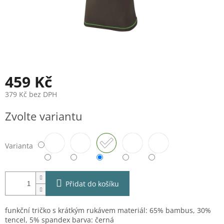
459 Kč
379 Kč bez DPH
Měrná
Zvolte variantu
cena:
Varianta
Přidat do košíku
funkční tričko s krátkým rukávem materiál: 65% bambus, 30%
tencel, 5% spandex barva: černá