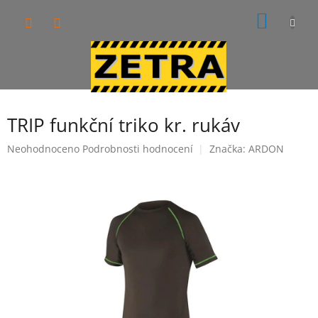
Přejít
NÁKUP
na
obsah
KOŠÍK
TRIP funkční triko kr. rukáv
Průměrné
Neohodnoceno
Podrobnosti hodnocení
Značka:
ARDON
hodnocení
produktu
je
0,0
z
5
hvězdiček.