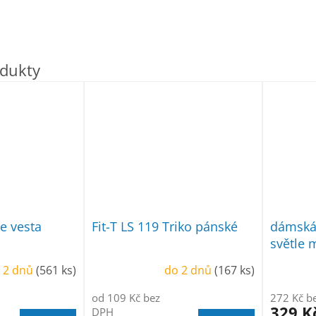
e vesta
Fit-T LS 119 Triko pánské
dámská 
světle 
 2 dnů
(561 ks)
do 2 dnů
(167 ks)
od 109 Kč bez
272 Kč b
329 K
DPH