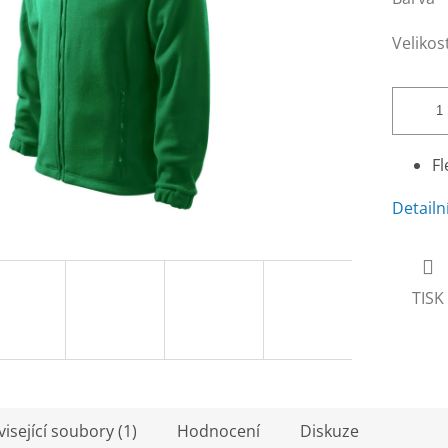
Velikos
Fl
Detailn
TISK
isející soubory (1)
Hodnocení
Diskuze