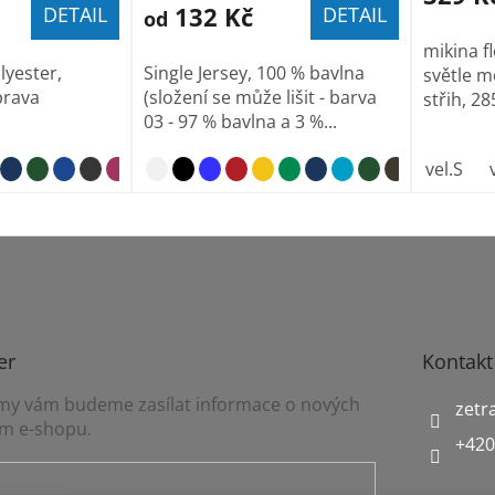
132 Kč
DETAIL
DETAIL
od
mikina f
lyester,
Single Jersey, 100 % bavlna
světle m
prava
(složení se může lišit - barva
střih, 28
03 - 97 % bavlna a 3 %...
lahvově zelená 0
vel.S
er
Kontakt
a my vám budeme zasílat informace o nových
zetr
m e-shopu.
+420