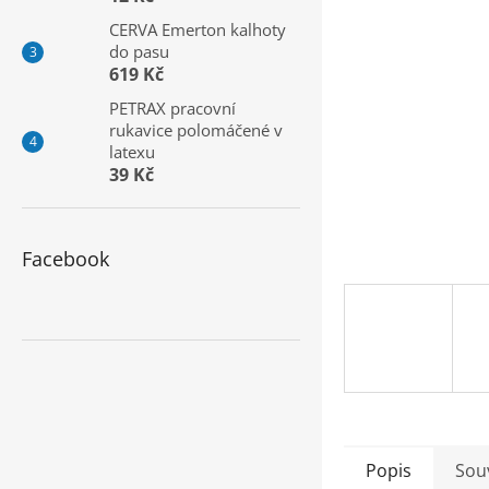
a
CERVA Emerton kalhoty
n
do pasu
e
619 Kč
l
PETRAX pracovní
rukavice polomáčené v
latexu
39 Kč
Facebook
Popis
Souv