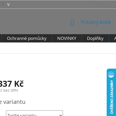
VRÁCENÍ ZBOŽÍ - VZOROVÝ FORMULÁŘ PRO ODSTOUPENÍ 
Přihlášení
NÁKUPNÍ
Prázdný košík
KOŠÍK
Ochranné pomůcky
NOVINKY
Doplňky
337 Kč
Kč
bez DPH
e variantu