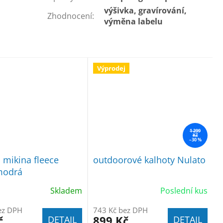
výšivka, gravírování,
Zhodnocení
:
výměna labelu
Výprodej
1 299
Kč
–30 %
mikina fleece
outdoorové kalhoty Nulato
modrá
Skladem
Poslední kus
ez DPH
743 Kč bez DPH
č
899 Kč
DETAIL
DETAIL