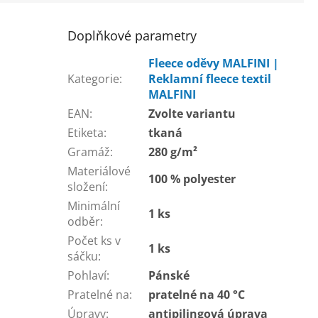
Doplňkové parametry
Fleece oděvy MALFINI |
Kategorie
:
Reklamní fleece textil
MALFINI
EAN
:
Zvolte variantu
Etiketa
:
tkaná
Gramáž
:
280 g/m²
Materiálové
100 % polyester
složení
:
Minimální
1 ks
odběr
:
Počet ks v
1 ks
sáčku
:
Pohlaví
:
Pánské
Pratelné na
:
pratelné na 40 °C
Úpravy
:
antipilingová úprava