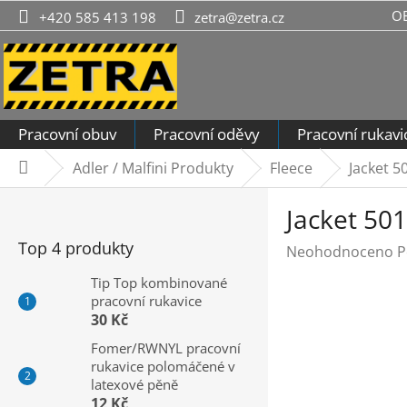
Přejít
O
+420 585 413 198
zetra@zetra.cz
na
obsah
Pracovní obuv
Pracovní oděvy
Pracovní rukavi
Adler / Malfini Produkty
Fleece
Jacket 5
Domů
P
Jacket 50
o
s
Top 4 produkty
Průměrné
Neohodnoceno
P
t
hodnocení
r
Tip Top kombinované
produktu
pracovní rukavice
a
je
30 Kč
n
0,0
n
Fomer/RWNYL pracovní
z
rukavice polomáčené v
í
5
latexové pěně
hvězdiček.
p
12 Kč