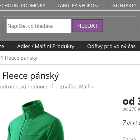
BCHODNÍ PODMÍNKY
TABULKA VELIKOSTÍ
KONTAKTY
HLEDAT
ce
Adler / Malfini Produkty
Oděvy pro volný čas
01 Fleece pánský
1 Fleece pánský
odrobnosti hodnocení
Značka:
Malfini
od
od
279 
Měrná
Zvolt
cena:
Barva