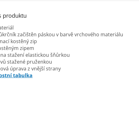
s produktu
ateriál
růkrčník začištěn páskou v barvě vrchového materiálu
nací kostěný zip
kostěným zipem
 na stažení elastickou šňůrkou
ávů stažené pruženkou
gová úprava z vnější strany
ostní tabulka