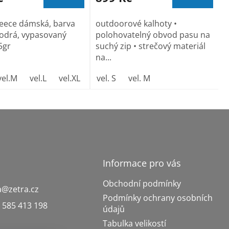
leece dámská, barva
outdoorové kalhoty •
odrá, vypasovaný
polohovatelný obvod pasu na
5gr
suchý zip • strečový materiál
na...
6 (brand label)
vel.M
tmavě šedý melír
vel.L
vel.XL
královská modrá 05 (brand label)
vel. XXL
vel. S
vel. M
Informace pro vás
Obchodní podmínky
a
@
zetra.cz
Podmínky ochrany osobních
 585 413 198
údajů
Tabulka velikostí