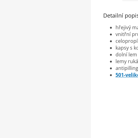
Detailní popi
hřejivý m
vnitřní p
celopropí
kapsy s 
dolní lem
lemy ruk
antipillin
501-velik