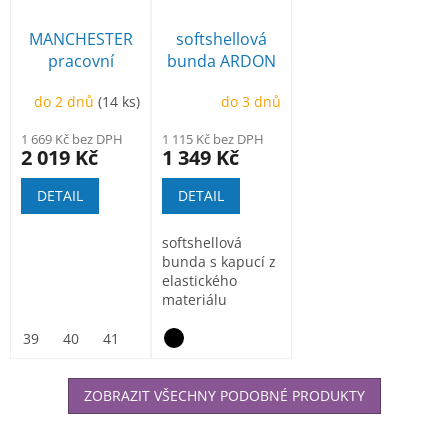
MANCHESTER
softshellová
pracovní
bunda ARDON
poloholeňová
Creatron
do 2 dnů
(14 ks)
do 3 dnů
1 669 Kč bez DPH
1 115 Kč bez DPH
2 019 Kč
1 349 Kč
DETAIL
DETAIL
softshellová
bunda s kapucí z
elastického
materiálu
ElasticTech®Flexi,
vnitřní část...
39
40
41
42
43
44
45
46
47
ZOBRAZIT VŠECHNY PODOBNÉ PRODUKTY