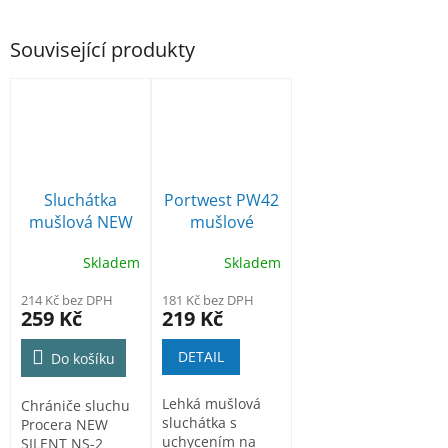
Související produkty
Sluchátka
Portwest PW42
mušlová NEW
mušlové
SILENT NS2
chrániče sluchu
Skladem
Skladem
na přilbu SNR
26dB
214 Kč bez DPH
181 Kč bez DPH
259 Kč
219 Kč
DETAIL
Do košíku
Lehká mušlová
Chrániče sluchu
sluchátka s
Procera NEW
uchycením na
SILENT NS-2