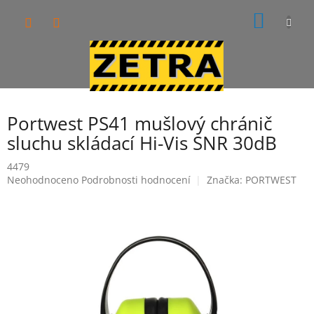
Přejít
NÁKUP
na
obsah
KOŠÍK
Portwest PS41 mušlový chránič
sluchu skládací Hi-Vis SNR 30dB
4479
Průměrné
Neohodnoceno
Podrobnosti hodnocení
Značka:
PORTWEST
hodnocení
produktu
je
0,0
z
5
hvězdiček.