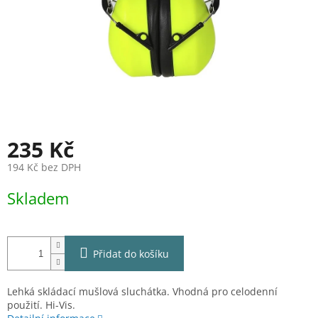
235 Kč
194 Kč bez DPH
Měrná
Skladem
cena:
Přidat do košíku
Lehká skládací mušlová sluchátka. Vhodná pro celodenní
použití. Hi-Vis.