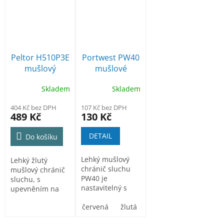
Peltor H510P3E
Portwest PW40
mušlový
mušlové
chránič sluchu
chrániče sluchu
Skladem
Skladem
na přilbu SNR
SNR 28dB
26dB
404 Kč bez DPH
107 Kč bez DPH
489 Kč
130 Kč
DETAIL
Do košíku
Lehký mušlový
Lehký žlutý
chránič sluchu
mušlový chránič
PW40 je
sluchu, s
nastavitelný s
upevněním na
měkkými
ochrannou přílbu
polštářky pro
červená
žlutá
LAS S14 a S17,...
celodenní...