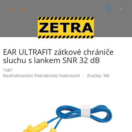
Přejít
NÁKUP
na
obsah
KOŠÍK
EAR ULTRAFIT zátkové chrániče
sluchu s lankem SNR 32 dB
1587
Průměrné
Neohodnoceno
Podrobnosti hodnocení
Značka:
3M
hodnocení
produktu
je
0,0
z
5
hvězdiček.