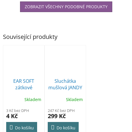
ZOBRAZIT VŠECHNY PODOBNÉ PRODUKTY
Související produkty
EAR SOFT
Sluchátka
zátkové
mušlová JANDY
chrániče sluchu
FM 3
Skladem
Skladem
SNR 36 dB
3 Kč bez DPH
247 Kč bez DPH
4 Kč
299 Kč
Do košíku
Do košíku