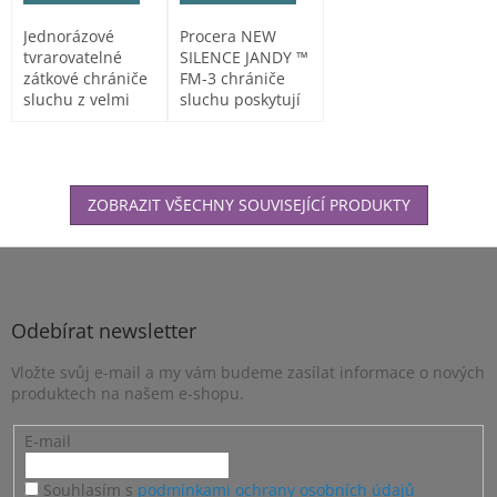
Jednorázové
Procera NEW
tvrarovatelné
SILENCE JANDY ™
zátkové chrániče
FM-3 chrániče
sluchu z velmi
sluchu poskytují
měkké PU pěny, s
ochranu s
oblým...
nejvyšším...
ZOBRAZIT VŠECHNY SOUVISEJÍCÍ PRODUKTY
Z
á
p
a
Odebírat newsletter
t
Vložte svůj e-mail a my vám budeme zasílat informace o nových
í
produktech na našem e-shopu.
E-mail
Souhlasím s
podmínkami ochrany osobních údajů