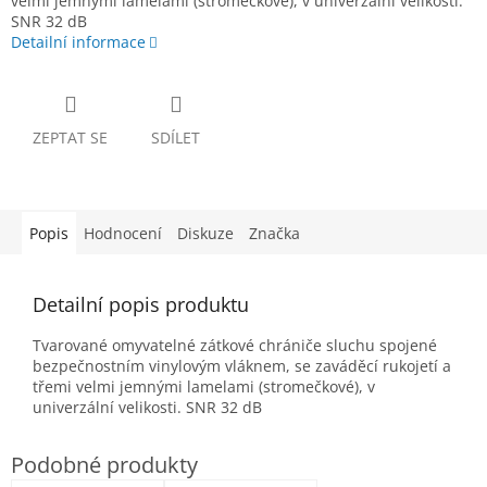
velmi jemnými lamelami (stromečkové), v univerzální velikosti.
SNR 32 dB
Detailní informace
ZEPTAT SE
SDÍLET
Popis
Hodnocení
Diskuze
Značka
Detailní popis produktu
Tvarované omyvatelné zátkové chrániče sluchu spojené
bezpečnostním vinylovým vláknem, se zaváděcí rukojetí a
třemi velmi jemnými lamelami (stromečkové), v
univerzální velikosti. SNR 32 dB