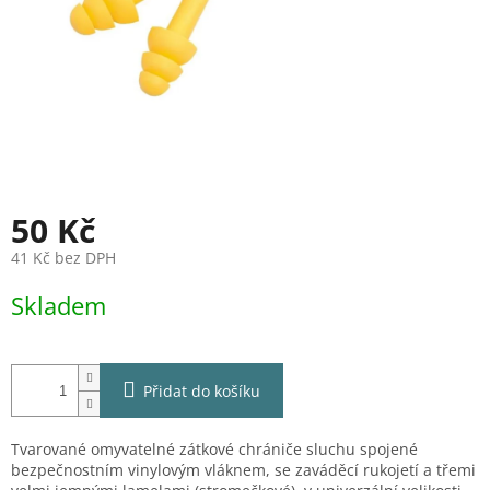
50 Kč
41 Kč bez DPH
Měrná
Skladem
cena:
Přidat do košíku
Tvarované omyvatelné zátkové chrániče sluchu spojené
bezpečnostním vinylovým vláknem, se zaváděcí rukojetí a třemi