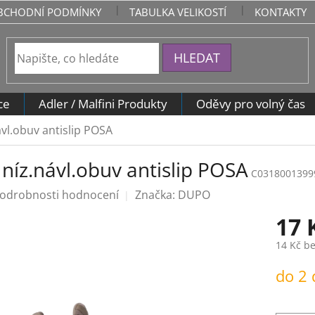
BCHODNÍ PODMÍNKY
TABULKA VELIKOSTÍ
KONTAKTY
HLEDAT
ce
Adler / Malfini Produkty
Oděvy pro volný čas
ávl.obuv antislip POSA
níz.návl.obuv antislip POSA
C0318001399
odrobnosti hodnocení
Značka:
DUPO
17 
14 Kč b
Měrná
do 2
cena: