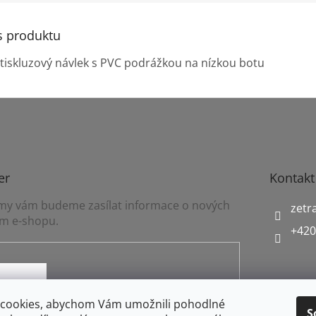
s produktu
tiskluzový návlek s PVC podrážkou na nízkou botu
er
Kontakt
a my vám budeme zasílat informace o nových
zetr
m e-shopu.
+420
mínkami ochrany osobních údajů
cookies, abychom Vám umožnili pohodlné
S