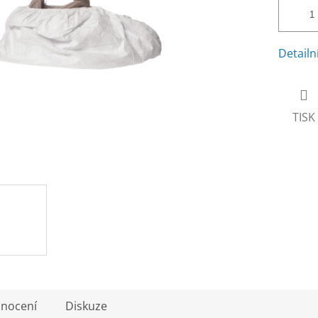
Detailn
TISK
nocení
Diskuze