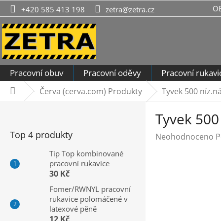
Přejít
O
+420 585 413 198
zetra@zetra.cz
na
obsah
Pracovní obuv
Pracovní oděvy
Pracovní rukavi
Červa (cerva.com) Produkty
Tyvek 500 níz.n
Domů
P
Tyvek 500 
o
s
Top 4 produkty
Průměrné
Neohodnoceno
P
t
hodnocení
r
Tip Top kombinované
produktu
pracovní rukavice
a
je
30 Kč
n
0,0
n
Fomer/RWNYL pracovní
z
rukavice polomáčené v
í
5
latexové pěně
hvězdiček.
p
12 Kč