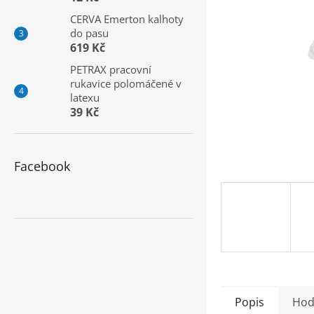
a
CERVA Emerton kalhoty
n
do pasu
e
619 Kč
l
PETRAX pracovní
rukavice polomáčené v
latexu
39 Kč
Facebook
Popis
Hod