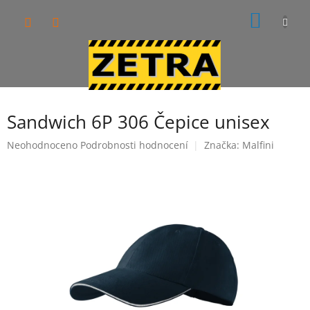
Přejít
NÁKUP
na
obsah
KOŠÍK
Sandwich 6P 306 Čepice unisex
Průměrné
Neohodnoceno
Podrobnosti hodnocení
Značka:
Malfini
hodnocení
produktu
je
0,0
z
5
hvězdiček.