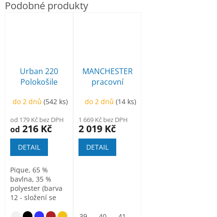
Urban 220
MANCHESTER
Polokošile
pracovní
dámská
poloholeňová
do 2 dnů
(542 ks)
do 2 dnů
(14 ks)
od 179 Kč bez DPH
1 669 Kč bez DPH
216 Kč
2 019 Kč
od
DETAIL
DETAIL
Pique, 65 %
bavlna, 35 %
polyester (barva
12 - složení se
může lišit - 85 %
bavlna, 15...
nebesky modrá
39
40
41
42
43
44
45