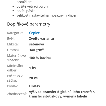
proužkem
obšité větrací otvory
potící páska
velikost nastavitelná mosazným klipem
Doplňkové parametry
Kategorie
:
Čepice
EAN
:
Zvolte variantu
Etiketa
:
saténová
Gramáž
:
340 g/m²
Materiálové
100 % bavlna
složení
:
Minimální
1 ks
odběr
:
Počet ks v
20 ks
sáčku
:
Pohlaví
:
Unisex
výšivka, transfer digitální, litho transfer,
Zhodnocení
:
transfer sítotiskový, výměna labelu