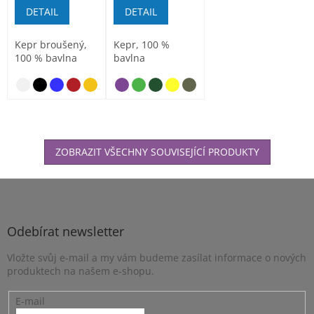
DETAIL
DETAIL
Kepr broušený,
Kepr, 100 %
100 % bavlna
bavlna
nebesky modrá
ZOBRAZIT VŠECHNY SOUVISEJÍCÍ PRODUKTY
Z
á
p
a
Odebírat newsletter
t
Vložte svůj e-mail a my vám budeme zasílat informace o nových
í
produktech na našem e-shopu.
E-mail