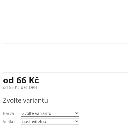
od
66 Kč
od
55 Kč
bez DPH
Měrná
Zvolte variantu
cena:
Barva
Velikost