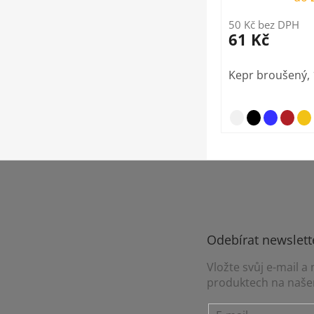
50 Kč bez DPH
61 Kč
Kepr broušený, 
Z
á
p
a
t
Odebírat newslett
í
Vložte svůj e-mail 
produktech na naše