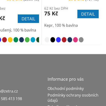
 bez
62 Kč bez DPH
75 Kč
DETAIL
Kč
DETAIL
Kepr, 100 % bavlna
ušený, 100 % bavlna
nebesky modrá
Informace pro vás
Obchodní podmínky
a
@
zetra.cz
Podmínky ochrany osobních
 585 413 198
údajů