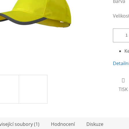
Barva
Velikos
Ke
Detailn
TISK
isející soubory (1)
Hodnocení
Diskuze