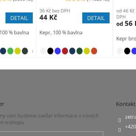
36 Kč bez DPH
od 46 Kč
44 Kč
DPH
DETAIL
DETAIL
56 
od
100 % bavlna
Kepr, 100 % bavlna
Kepr bro
nebesky modrá
er
Kontakt
a my vám budeme zasílat informace o nových
zetr
m e-shopu.
+420