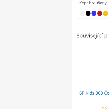
Kepr broušený, 
Související 
6P Kids 303 Č
do 