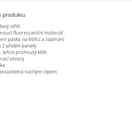
s produktu
lový střih
noucí fluorescenční materiál
xní páska na kšiltu a zapínání
 2 přední panely
, lehce prohnutý kšilt
trací otvory
ska
nastavitelná suchým zipem