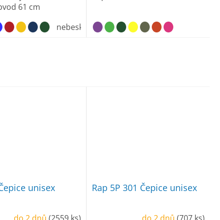
bvod 61 cm
nebesky modrá
Čepice unisex
Rap 5P 301 Čepice unisex
do 2 dnů
(2559 ks)
do 2 dnů
(707 ks)