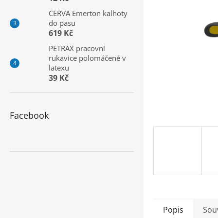
a
CERVA Emerton kalhoty
n
do pasu
e
619 Kč
l
PETRAX pracovní
rukavice polomáčené v
latexu
39 Kč
Facebook
Popis
Souv