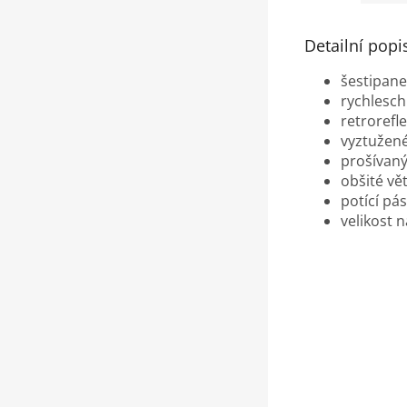
Detailní popi
šestipane
rychlesch
retrorefle
vyztužené
prošívaný
obšité vě
potící pá
velikost 