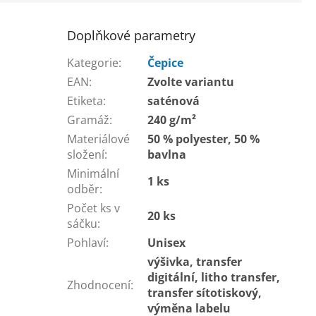
Doplňkové parametry
Kategorie
:
Čepice
EAN
:
Zvolte variantu
Etiketa
:
saténová
Gramáž
:
240 g/m²
Materiálové
50 % polyester, 50 %
složení
:
bavlna
Minimální
1 ks
odběr
:
Počet ks v
20 ks
sáčku
:
Pohlaví
:
Unisex
výšivka, transfer
digitální, litho transfer,
Zhodnocení
:
transfer sítotiskový,
výměna labelu