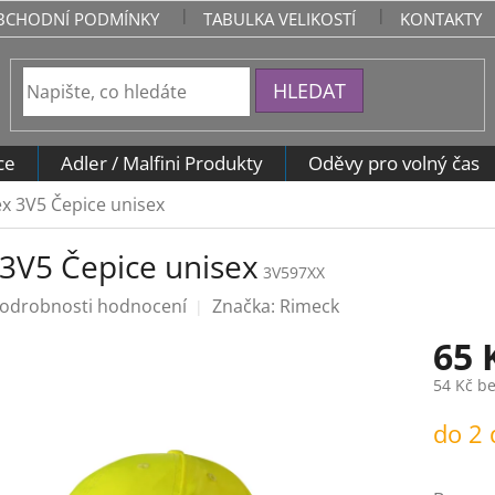
BCHODNÍ PODMÍNKY
TABULKA VELIKOSTÍ
KONTAKTY
HLEDAT
ce
Adler / Malfini Produkty
Oděvy pro volný čas
ex 3V5 Čepice unisex
 3V5 Čepice unisex
3V597XX
odrobnosti hodnocení
Značka:
Rimeck
65 
54 Kč b
Měrná
do 2
cena: