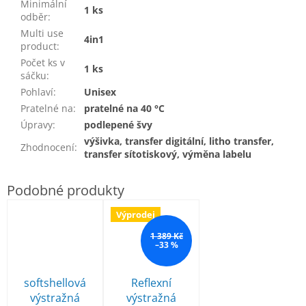
Minimální
1 ks
odběr
:
Multi use
4in1
product
:
Počet ks v
1 ks
sáčku
:
Pohlaví
:
Unisex
Pratelné na
:
pratelné na 40 °C
Úpravy
:
podlepené švy
výšivka, transfer digitální, litho transfer,
Zhodnocení
:
transfer sítotiskový, výměna labelu
Výprodej
1 389 Kč
–33 %
softshellová
Reflexní
výstražná
výstražná