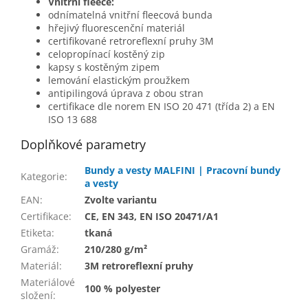
Vnitřní fleece:
odnímatelná vnitřní fleecová bunda
hřejivý fluorescenční materiál
certifikované retroreflexní pruhy 3M
celopropínací kostěný zip
kapsy s kostěným zipem
lemování elastickým proužkem
antipilingová úprava z obou stran
certifikace dle norem EN ISO 20 471 (třída 2) a EN
ISO 13 688
Doplňkové parametry
Bundy a vesty MALFINI | Pracovní bundy
Kategorie
:
a vesty
EAN
:
Zvolte variantu
Certifikace
:
CE, EN 343, EN ISO 20471/A1
Etiketa
:
tkaná
Gramáž
:
210/280 g/m²
Materiál
:
3M retroreflexní pruhy
Materiálové
100 % polyester
složení
: