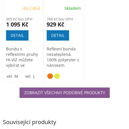
bunda REF 502
bunda TICINO
do 2 dnů
Skladem
H8921
oranžová
905 Kč bez DPH
768 Kč bez DPH
1 095 Kč
929 Kč
DETAIL
DETAIL
Bundu s
Reflexní bunda
reflexními pruhy
nezateplená,
HI-VIZ můžete
100% polyester s
vybírat ve
nánosem
variantě žlutá
polyuretanu,
nebo oranžová a
vel. M
vel. L
vel. XL
odolnost proti...
vel. XXL
vel. XXXL
v...
ZOBRAZIT VŠECHNY PODOBNÉ PRODUKTY
Související produkty