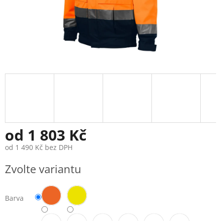
od
1 803 Kč
od
1 490 Kč
bez DPH
Měrná
Zvolte variantu
cena:
Barva