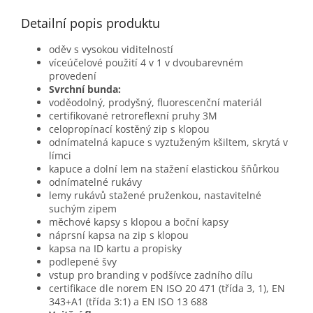
Detailní popis produktu
oděv s vysokou viditelností
víceúčelové použití 4 v 1 v dvoubarevném
provedení
Svrchní bunda:
voděodolný, prodyšný, fluorescenční materiál
certifikované retroreflexní pruhy 3M
celopropínací kostěný zip s klopou
odnímatelná kapuce s vyztuženým kšiltem, skrytá v
límci
kapuce a dolní lem na stažení elastickou šňůrkou
odnímatelné rukávy
lemy rukávů stažené pruženkou, nastavitelné
suchým zipem
měchové kapsy s klopou a boční kapsy
náprsní kapsa na zip s klopou
kapsa na ID kartu a propisky
podlepené švy
vstup pro branding v podšívce zadního dílu
certifikace dle norem EN ISO 20 471 (třída 3, 1), EN
343+A1 (třída 3:1) a EN ISO 13 688