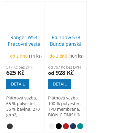
Ranger W54
Rainbow 538
Pracovní vesta
Bunda pánská
pánská
do 2 dnů
(14 ks)
do 2 dnů
(404 ks)
517 Kč bez DPH
od 767 Kč bez DPH
625 Kč
928 Kč
od
DETAIL
DETAIL
Plátnová vazba,
Plátnová vazba,
65 % polyester,
100 % polyester,
35 % bavlna, 270
TPU membrána,
g/m2;
BIONIC FINISH®
CORDURA® 100
ECO hydrofobní
% polyamid, 210
úprava...
g/m2