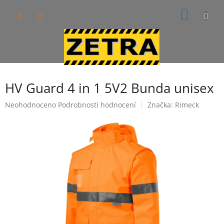
Přejít
NÁKUP
na
obsah
KOŠÍK
HV Guard 4 in 1 5V2 Bunda unisex
Průměrné
Neohodnoceno
Podrobnosti hodnocení
Značka:
Rimeck
hodnocení
produktu
je
0,0
z
5
hvězdiček.