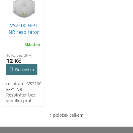
r
p
o
i
d
s
u
p
VS2100 FFP1
k
r
NR respirátor
t
o
bez ventilku
ů
d
Skladem
u
10 Kč bez DPH
k
12 Kč
t
ů
Do košíku
respirátor VS2100
FFP1 NR
Respirátor bez
ventilku proti
netoxickým
pevným částicím
1
položek celkem
O
a...
v
l
Z