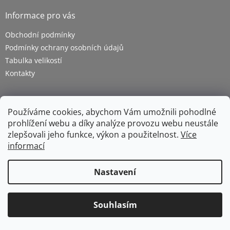
Informace pro vás
Obchodní podmínky
Podmínky ochrany osobních údajů
Tabulka velikostí
Kontakty
Používáme cookies, abychom Vám umožnili pohodlné
prohlížení webu a díky analýze provozu webu neustále
zlepšovali jeho funkce, výkon a použitelnost.
Více
informací
Vytvořil Shoptet
Nastavení
Copyright 2026
ZETRA - pracovní oděvy s.r.o.
. Všechna
Souhlasím
práva vyhrazena.
Upravit nastavení cookies