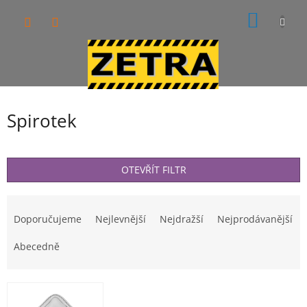
Přejít
NÁKUP
na
obsah
KOŠÍK
Spirotek
OTEVŘÍT FILTR
Ř
a
Doporučujeme
Nejlevnější
Nejdražší
Nejprodávanější
z
e
Abecedně
n
í
V
p
ý