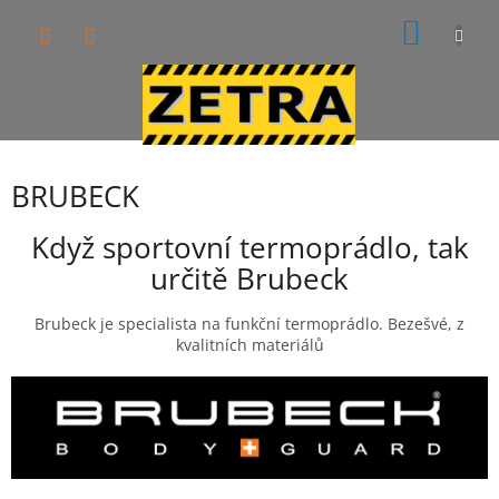
Přejít
NÁKUP
na
obsah
KOŠÍK
BRUBECK
Když sportovní termoprádlo, tak
určitě Brubeck
Brubeck je specialista na funkční termoprádlo. Bezešvé, z
kvalitních materiálů