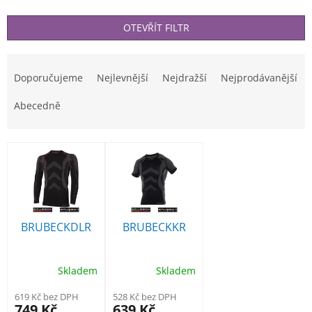
OTEVŘÍT FILTR
Ř
a
Doporučujeme
Nejlevnější
Nejdražší
Nejprodávanější
z
e
Abecedně
n
í
V
p
ý
r
p
o
i
d
s
u
p
BRUBECKDLR
BRUBECKKR
k
r
t
o
ů
d
Skladem
Skladem
u
619 Kč bez DPH
528 Kč bez DPH
k
749 Kč
639 Kč