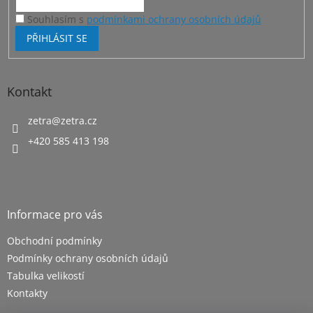
y
v
Souhlasím s
podmínkami ochrany osobních údajů
ý
PŘIHLÁSIT SE
p
i
s
u
Kontakt
zetra
@
zetra.cz
+420 585 413 198
Informace pro vás
Obchodní podmínky
Podmínky ochrany osobních údajů
Tabulka velikostí
Kontakty