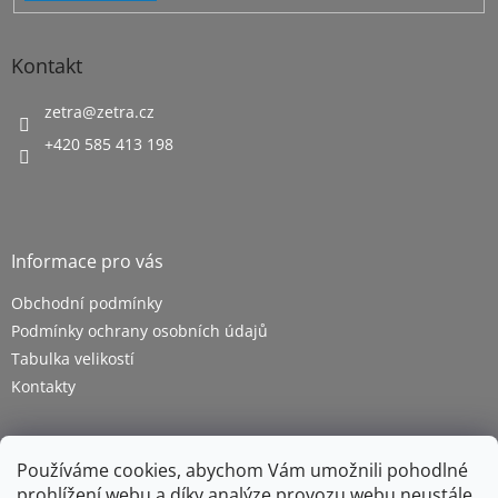
i
s
u
Kontakt
zetra
@
zetra.cz
+420 585 413 198
Informace pro vás
Obchodní podmínky
Podmínky ochrany osobních údajů
Tabulka velikostí
Kontakty
Používáme cookies, abychom Vám umožnili pohodlné
prohlížení webu a díky analýze provozu webu neustále