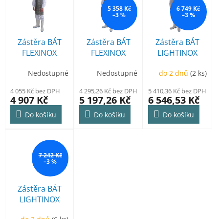
r
p
5 358 Kč
6 749 Kč
o
–3 %
–3 %
i
d
s
u
p
Zástěra BÁT
Zástěra BÁT
Zástěra BÁT
k
r
FLEXINOX
FLEXINOX
LIGHTINOX
t
o
55x70cm
55x80cm
55x70cm
ů
d
Nedostupné
Nedostupné
do 2 dnů
(2 ks)
u
4 055 Kč bez DPH
4 295,26 Kč bez DPH
5 410,36 Kč bez DPH
k
4 907 Kč
5 197,26 Kč
6 546,53 Kč
t
ů
Do košíku
Do košíku
Do košíku
7 242 Kč
–3 %
Zástěra BÁT
LIGHTINOX
55x80cm