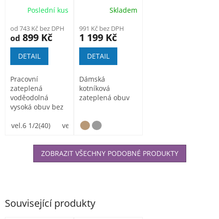
CI pracovní
zateplená obuv
Poslední kus
Skladem
poloholeňová
zimní obuv
od 743 Kč bez DPH
991 Kč bez DPH
899 Kč
1 199 Kč
od
DETAIL
DETAIL
Pracovní
Dámská
zateplená
kotníková
voděodolná
zateplená obuv
vysoká obuv bez
OŠ. S
antistatickou a
vel.6 1/2(40)
vel.7 (41)
vel.8 (42)
vel.9 (43)
vel.9 1/2(4
protiskluzovou...
ZOBRAZIT VŠECHNY PODOBNÉ PRODUKTY
Související produkty