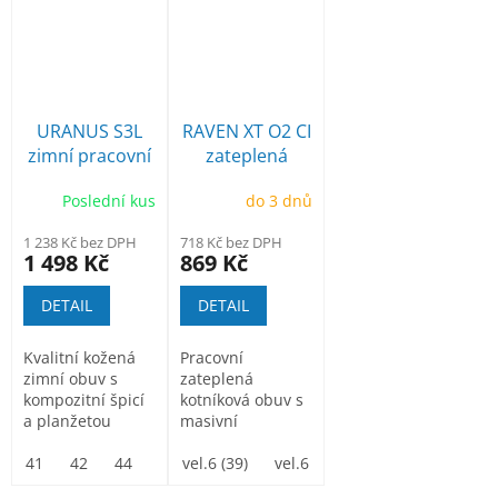
URANUS S3L
RAVEN XT O2 CI
zimní pracovní
zateplená
obuv
pracovní obuv
Poslední kus
do 3 dnů
1 238 Kč bez DPH
718 Kč bez DPH
1 498 Kč
869 Kč
DETAIL
DETAIL
Kvalitní kožená
Pracovní
zimní obuv s
zateplená
kompozitní špicí
kotníková obuv s
a planžetou
masivní
ochranou proti
41
42
44
47
okopu. SRC
vel.6 (39)
vel.6 1/2(40)
vel.7 (41)
ve
podešev odolná...