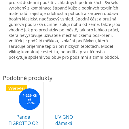
pro každodenní použití v chladných podmínkách. Svršek,
vyrobený z kombinace štípané kůže a odolných textilních
materiálů, zajišťuje odolnost a pohodlí a zároveň dodává
botám klasický, nadčasový vzhled. Spodní část a pružná
gumová podrážka účinně izolují nohu od země, takže jsou
vhodné jak pro procházky po městě, tak pro lehkou práci,
která nevystavuje uživatele mechanickému poškození.
Vnitřek je podšitý měkkou, izolační podšívkou, která
zaručuje příjemné teplo i při nízkých teplotách. Model
Viking kombinuje estetiku, pohodlí a praktičnost a
poskytuje spolehlivou obuv pro podzimní a zimní období.
Výprodej
1 229 Kč
až
–26 %
Panda
LIVIGNO
TIGROTTO O2
dámská