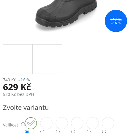
749 Kč
–16 %
749 Kč
–16 %
629 Kč
520 Kč bez DPH
Měrná
Zvolte variantu
cena:
Velikost