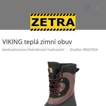
Přejít
NÁKUP
na
obsah
KOŠÍK
VIKING teplá zimní obuv
Průměrné
Neohodnoceno
Podrobnosti hodnocení
Značka:
PROCERA
hodnocení
produktu
je
0,0
z
5
hvězdiček.